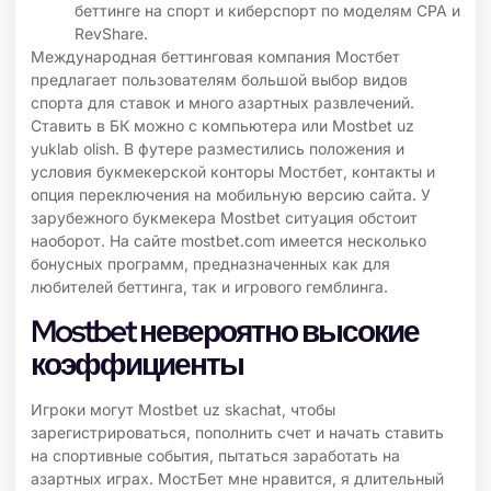
беттинге на спорт и киберспорт по моделям CPA и
RevShare.
Международная беттинговая компания Мостбет
предлагает пользователям большой выбор видов
спорта для ставок и много азартных развлечений.
Ставить в БК можно с компьютера или Mostbet uz
yuklab olish. В футере разместились положения и
условия букмекерской конторы Мостбет, контакты и
опция переключения на мобильную версию сайта. У
зарубежного букмекера Mostbet ситуация обстоит
наоборот. На сайте mostbet.com имеется несколько
бонусных программ, предназначенных как для
любителей беттинга, так и игрового гемблинга.
Mostbet невероятно высокие
коэффициенты
Игроки могут Mostbet uz skachat, чтобы
зарегистрироваться, пополнить счет и начать ставить
на спортивные события, пытаться заработать на
азартных играх. МостБет мне нравится, я длительный