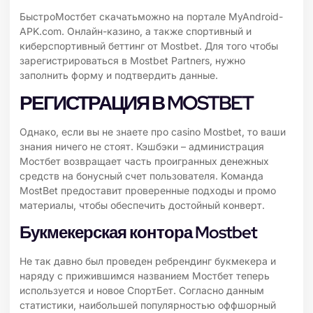
БыстроМостбет скачатьможно на портале MyAndroid-
APK.com. Онлайн-казино, а также спортивный и
киберспортивный беттинг от Mostbet. Для того чтобы
зарегистрироваться в Mostbet Partners, нужно
заполнить форму и подтвердить данные.
РЕГИСТРАЦИЯ В MOSTBET
Однако, если вы не знаете про casino Mostbet, то ваши
знания ничего не стоят. Кэшбэки – администрация
Мостбет возвращает часть проигранных денежных
средств на бонусный счет пользователя. Kоманда
MostBet предоставит проверенные подходы и промо
материалы, чтобы обеспечить достойный конверт.
Букмекерская контора Mostbet
Не так давно был проведен ребрендинг букмекера и
наряду с прижившимся названием Мостбет теперь
используется и новое СпортБет. Согласно данным
статистики, наибольшей популярностью оффшорный