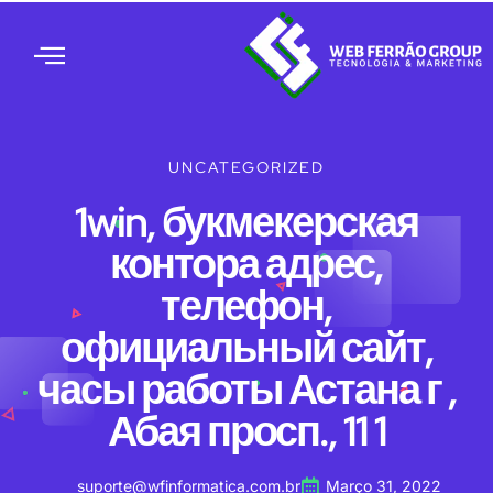
UNCATEGORIZED
1win, букмекерская
контора адрес,
телефон,
официальный сайт,
часы работы Астана г ,
Абая просп., 11 1
suporte@wfinformatica.com.br
Março 31, 2022