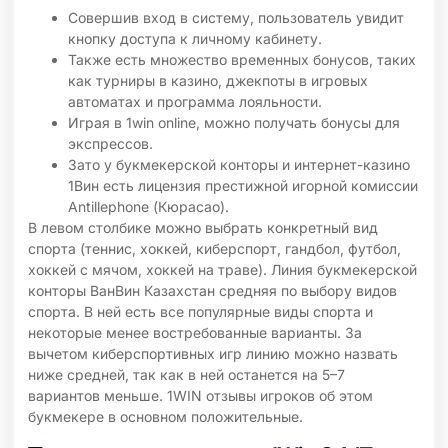
Совершив вход в систему, пользователь увидит
кнопку доступа к личному кабинету.
Также есть множество временных бонусов, таких
как турниры в казино, джекпоты в игровых
автоматах и программа лояльности.
Играя в 1win online, можно получать бонусы для
экспрессов.
Зато у букмекерской конторы и интернет-казино
1Вин есть лицензия престижной игорной комиссии
Antillephone (Кюрасао).
В левом столбике можно выбрать конкретный вид
спорта (теннис, хоккей, киберспорт, гандбол, футбол,
хоккей с мячом, хоккей на траве). Линия букмекерской
конторы ВанВин Казахстан средняя по выбору видов
спорта. В ней есть все популярные виды спорта и
некоторые менее востребованные варианты. За
вычетом киберспортивных игр линию можно назвать
ниже средней, так как в ней останется на 5–7
вариантов меньше. 1WIN отзывы игроков об этом
букмекере в основном положительные.