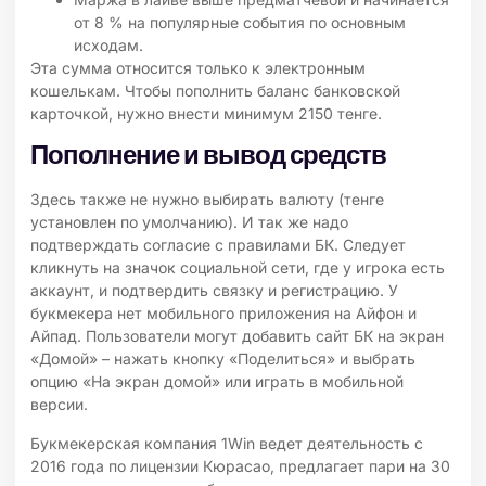
от 8 % на популярные события по основным
исходам.
Эта сумма относится только к электронным
кошелькам. Чтобы пополнить баланс банковской
карточкой, нужно внести минимум 2150 тенге.
Пополнение и вывод средств
Здесь также не нужно выбирать валюту (тенге
установлен по умолчанию). И так же надо
подтверждать согласие с правилами БК. Следует
кликнуть на значок социальной сети, где у игрока есть
аккаунт, и подтвердить связку и регистрацию. У
букмекера нет мобильного приложения на Айфон и
Айпад. Пользователи могут добавить сайт БК на экран
«Домой» – нажать кнопку «Поделиться» и выбрать
опцию «На экран домой» или играть в мобильной
версии.
Букмекерская компания 1Win ведет деятельность с
2016 года по лицензии Кюрасао, предлагает пари на 30