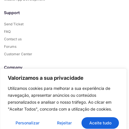
Support
Send Ticket
FAQ
Contact us
Forums
Customer Center
Company
Valorizamos a sua privacidade
About us
Leadership
Utilizamos cookies para melhorar a sua experiência de
Careers
navegação, apresentar anúncios ou conteúdos
Insight & News
personalizados e analisar o nosso tráfego. Ao clicar em
"Aceitar Todos", concorda com a utilização de cookies.
Legal Notice
Personalizar
Rejeitar
Aceite tudo