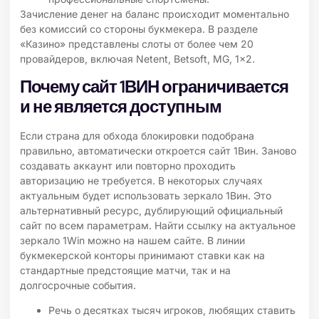
Зачисление денег на баланс происходит моментально
без комиссий со стороны букмекера. В разделе
«Казино» представлены слоты от более чем 20
провайдеров, включая Netent, Betsoft, MG, 1×2.
Почему сайт 1ВИН ограничивается
и не является доступным
Если страна для обхода блокировки подобрана
правильно, автоматически откроется сайт 1Вин. Заново
создавать аккаунт или повторно проходить
авторизацию не требуется. В некоторых случаях
актуальным будет использовать зеркало 1Вин. Это
альтернативный ресурс, дублирующий официальный
сайт по всем параметрам. Найти ссылку на актуальное
зеркало 1Win можно на нашем сайте. В линии
букмекерской конторы принимают ставки как на
стандартные предстоящие матчи, так и на
долгосрочные события.
Речь о десятках тысяч игроков, любящих ставить