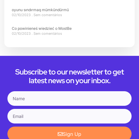
oyunu sındırmaq mümkündürmü
02/10/2023
Sem comentários
Co powinieneś wiedzieć o MostBe
02/10/2023
Sem comentários
Subscribe to our newsletter to get
latest news on your inbox.
Sign Up