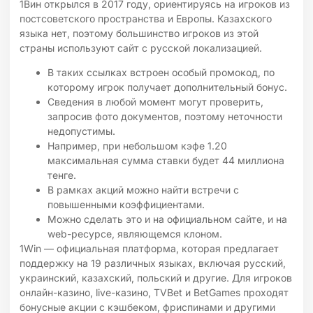
1Вин открылся в 2017 году, ориентируясь на игроков из
постсоветского пространства и Европы. Казахского
языка нет, поэтому большинство игроков из этой
страны используют сайт с русской локализацией.
В таких ссылках встроен особый промокод, по
которому игрок получает дополнительный бонус.
Сведения в любой момент могут проверить,
запросив фото документов, поэтому неточности
недопустимы.
Например, при небольшом кэфе 1.20
максимальная сумма ставки будет 44 миллиона
тенге.
В рамках акций можно найти встречи с
повышенными коэффициентами.
Можно сделать это и на официальном сайте, и на
web-ресурсе, являющемся клоном.
1Win — официальная платформа, которая предлагает
поддержку на 19 различных языках, включая русский,
украинский, казахский, польский и другие. Для игроков
онлайн-казино, live-казино, TVBet и BetGames проходят
бонусные акции с кэшбеком, фриспинами и другими