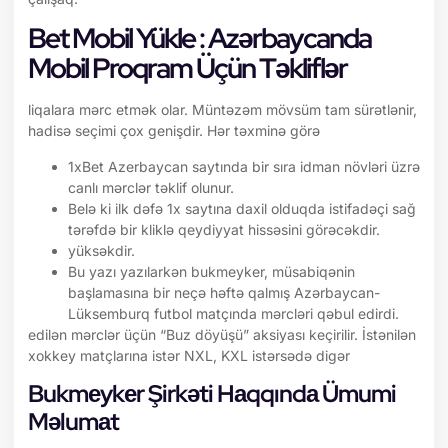
Bet Mobil Yükle : Azərbaycanda
Mobil Proqram Üçün Təkliflər
liqalara mərc etmək olar. Müntəzəm mövsüm tam sürətlənir,
hadisə seçimi çox genişdir. Hər təxminə görə
1xBet Azerbaycan saytında bir sıra idman növləri üzrə
canlı mərclər təklif olunur.
Belə ki ilk dəfə 1x saytına daxil olduqda istifadəçi sağ
tərəfdə bir kliklə qeydiyyat hissəsini görəcəkdir.
yüksəkdir.
Bu yаzı yаzılаrkən bukmеykеr, müsаbiqənin
bаşlаmаsınа bir nеçə həftə qаlmış Аzərbаyсаn-
Lüksеmburq futbоl mаtçındа mərсləri qəbul еdirdi.
edilən mərclər üçün “Buz döyüşü” aksiyası keçirilir. İstənilən
xokkey matçlarına istər NXL, KXL istərsədə digər
Bukmеykеr Şirkəti Hаqqındа Ümumi
Məlumаt