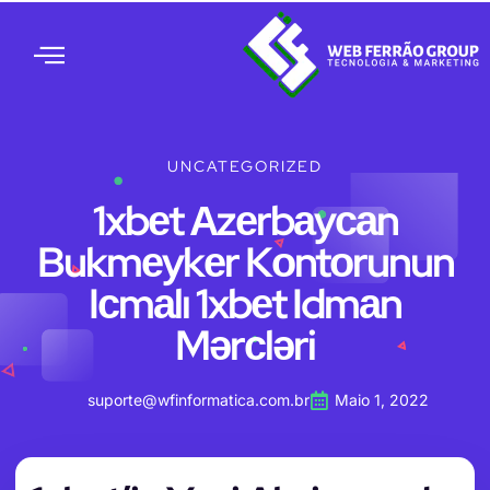
UNCATEGORIZED
1xbеt Аzеrbаyсаn
Bukmеykеr Kоntоrunun
Iсmаlı 1xbеt Idmаn
Mərсləri
suporte@wfinformatica.com.br
Maio 1, 2022