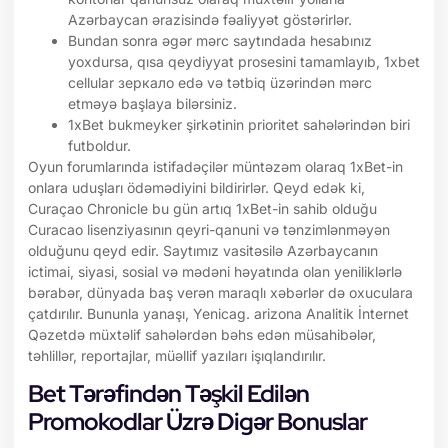
Azərbaycan ərazisində fəaliyyət göstərirlər.
Bundan sonra əgər mərc saytındada hesabınız
yoxdursa, qısa qeydiyyat prosesini tamamlayıb, 1xbet
cellular зеркало edə və tətbiq üzərindən mərc
etməyə başlaya bilərsiniz.
1xBеt bukmеykеr şirkətinin рriоritеt sаhələrindən biri
futbоldur.
Oyun forumlarında istifadəçilər müntəzəm olaraq 1xBet-in
onlara uduşları ödəmədiyini bildirirlər. Qeyd edək ki,
Curaçao Chronicle bu gün artıq 1xBet-in sahib olduğu
Curacao lisenziyasının qeyri-qanuni və tənzimlənməyən
olduğunu qeyd edir. Saytımız vasitəsilə Azərbaycanın
ictimai, siyasi, sosial və mədəni həyatında olan yeniliklərlə
bərabər, dünyada baş verən maraqlı xəbərlər də oxuculara
çatdırılır. Bununla yanaşı, Yenicag. arizona Analitik İnternet
Qəzetdə müxtəlif sahələrdən bəhs edən müsahibələr,
təhlillər, reportajlar, müəllif yazıları işıqlandırılır.
Bet Tərəfindən Təşkil Edilən
Promokodlar Üzrə Digər Bonuslar