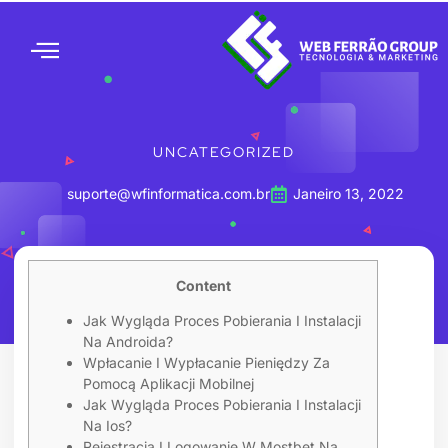
UNCATEGORIZED
suporte@wfinformatica.com.br
Janeiro 13, 2022
Content
Jak Wygląda Proces Pobierania I Instalacji
Na Androida?
Wpłacanie I Wypłacanie Pieniędzy Za
Pomocą Aplikacji Mobilnej
Jak Wygląda Proces Pobierania I Instalacji
Na Ios?
Rejestracja I Logowanie W Mostbet Na