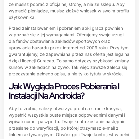
że musisz pobrać z oficjalnej strony, a nie ze sklepu. Aby
wypłacić pieniądze, musisz złożyć wniosek w swoim profilu
użytkownika.
Przed zainstalowaniem i pobraniem apki gracz powinien
zapoznać się z jej wymaganiami. Oferujemy swoje usługi
dla fanów obstawiania zakładów sportowych oraz
uprawiania hazardu przez internet od 2009 roku. Przy tym
gwarantujemy, że zapewniana przez nas oferta jest legalna
dzięki licencji Curacao. To samo dotyczy szybkości zmiany
kursów w zakładach na żywo. Tak więc zawsze zaleca się
przeczytanie pełnego opisu, a nie tylko tytułu w skrócie.
Jak Wygląda Proces Pobierania I
Instalacji Na Androida?
Aby to zrobić, należy otworzyć profil na stronie kasyna,
wypełnić wszystkie puste miejsca odpowiednimi danymi i
wpisać numer paszportu. Twoje konto zostanie następnie
przesłane do weryfikacji, po której otrzymasz e-mail z
linkiem aktywacyjnym. Otwórz go i Twoje konto jest w pełni