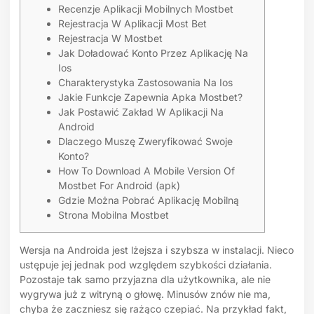
Recenzje Aplikacji Mobilnych Mostbet
Rejestracja W Aplikacji Most Bet
Rejestracja W Mostbet
Jak Doładować Konto Przez Aplikację Na
Ios
Charakterystyka Zastosowania Na Ios
Jakie Funkcje Zapewnia Apka Mostbet?
Jak Postawić Zakład W Aplikacji Na
Android
Dlaczego Muszę Zweryfikować Swoje
Konto?
How To Download A Mobile Version Of
Mostbet For Android (apk)
Gdzie Można Pobrać Aplikację Mobilną
Strona Mobilna Mostbet
Wersja na Androida jest lżejsza i szybsza w instalacji. Nieco
ustępuje jej jednak pod względem szybkości działania.
Pozostaje tak samo przyjazna dla użytkownika, ale nie
wygrywa już z witryną o głowę. Minusów znów nie ma,
chyba że zaczniesz się rażąco czepiać. Na przykład fakt,