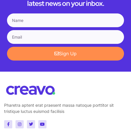
latest news on your inbox.
Sign Up
Pharetra aptent erat praesent massa natoque porttitor sit
tristique luctus euismod facilisis