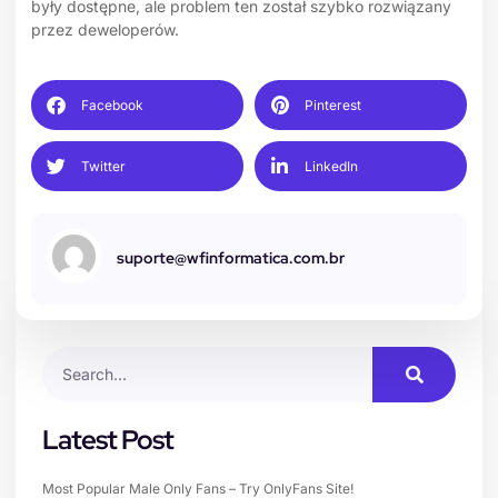
były dostępne, ale problem ten został szybko rozwiązany
przez deweloperów.
Facebook
Pinterest
Twitter
LinkedIn
suporte@wfinformatica.com.br
Latest Post
Most Popular Male Only Fans – Try OnlyFans Site!