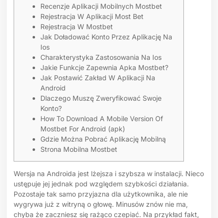
Recenzje Aplikacji Mobilnych Mostbet
Rejestracja W Aplikacji Most Bet
Rejestracja W Mostbet
Jak Doładować Konto Przez Aplikację Na
Ios
Charakterystyka Zastosowania Na Ios
Jakie Funkcje Zapewnia Apka Mostbet?
Jak Postawić Zakład W Aplikacji Na
Android
Dlaczego Muszę Zweryfikować Swoje
Konto?
How To Download A Mobile Version Of
Mostbet For Android (apk)
Gdzie Można Pobrać Aplikację Mobilną
Strona Mobilna Mostbet
Wersja na Androida jest lżejsza i szybsza w instalacji. Nieco
ustępuje jej jednak pod względem szybkości działania.
Pozostaje tak samo przyjazna dla użytkownika, ale nie
wygrywa już z witryną o głowę. Minusów znów nie ma,
chyba że zaczniesz się rażąco czepiać. Na przykład fakt,