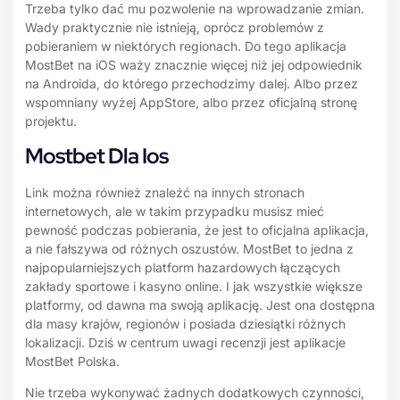
Trzeba tylko dać mu pozwolenie na wprowadzanie zmian.
Wady praktycznie nie istnieją, oprócz problemów z
pobieraniem w niektórych regionach. Do tego aplikacja
MostBet na iOS waży znacznie więcej niż jej odpowiednik
na Androida, do którego przechodzimy dalej. Albo przez
wspomniany wyżej AppStore, albo przez oficjalną stronę
projektu.
Mostbet Dla Ios
Link można również znaleźć na innych stronach
internetowych, ale w takim przypadku musisz mieć
pewność podczas pobierania, że jest to oficjalna aplikacja,
a nie fałszywa od różnych oszustów. MostBet to jedna z
najpopularniejszych platform hazardowych łączących
zakłady sportowe i kasyno online. I jak wszystkie większe
platformy, od dawna ma swoją aplikację. Jest ona dostępna
dla masy krajów, regionów i posiada dziesiątki różnych
lokalizacji. Dziś w centrum uwagi recenzji jest aplikacje
MostBet Polska.
Nie trzeba wykonywać żadnych dodatkowych czynności,