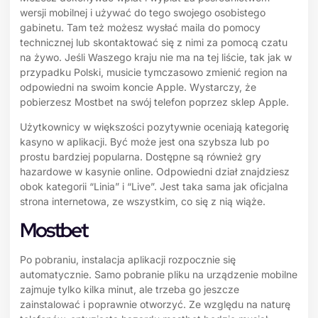
wersji mobilnej i używać do tego swojego osobistego
gabinetu. Tam też możesz wysłać maila do pomocy
technicznej lub skontaktować się z nimi za pomocą czatu
na żywo. Jeśli Waszego kraju nie ma na tej liście, tak jak w
przypadku Polski, musicie tymczasowo zmienić region na
odpowiedni na swoim koncie Apple. Wystarczy, że
pobierzesz Mostbet na swój telefon poprzez sklep Apple.
Użytkownicy w większości pozytywnie oceniają kategorię
kasyno w aplikacji. Być może jest ona szybsza lub po
prostu bardziej popularna. Dostępne są również gry
hazardowe w kasynie online. Odpowiedni dział znajdziesz
obok kategorii “Linia” i “Live”. Jest taka sama jak oficjalna
strona internetowa, ze wszystkim, co się z nią wiąże.
Mostbet
Po pobraniu, instalacja aplikacji rozpocznie się
automatycznie. Samo pobranie pliku na urządzenie mobilne
zajmuje tylko kilka minut, ale trzeba go jeszcze
zainstalować i poprawnie otworzyć. Ze względu na naturę