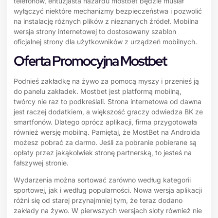
telefonów, entuzjasta hazardu
mostbet
będzie musiał
wyłączyć niektóre mechanizmy bezpieczeństwa i pozwolić
na instalację różnych plików z nieznanych źródeł. Mobilna
wersja strony internetowej to dostosowany szablon
oficjalnej strony dla użytkowników z urządzeń mobilnych.
Oferta Promocyjna Mostbet
Podnieś zakładkę na żywo za pomocą myszy i przenieś ją
do panelu zakładek. Mostbet jest platformą mobilną,
twórcy nie raz to podkreślali. Strona internetowa od dawna
jest raczej dodatkiem, a większość graczy odwiedza BK ze
smartfonów. Dlatego oprócz aplikacji, firma przygotowała
również wersję mobilną. Pamiętaj, że MostBet na Androida
możesz pobrać za darmo. Jeśli za pobranie pobierane są
opłaty przez jakąkolwiek stronę partnerską, to jesteś na
fałszywej stronie.
Wydarzenia można sortować zarówno według kategorii
sportowej, jak i według popularności. Nowa wersja aplikacji
różni się od starej przynajmniej tym, że teraz dodano
zakłady na żywo. W pierwszych wersjach sloty również nie