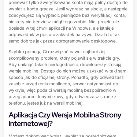
ponieważ tylko zweryfikowane konta mają pełny dostęp do
wypłat z konta gracza. Jeśli wygrasz na slocie, a następnie
zdecydujesz się wypłacić pieniądze bez weryfikacji konta,
niestety nie będziesz mógł tego zrobić. Nie, projekt nie
posiada w tej chwili aplikacji na Windows, ale istnieje
odpowiednik w postaci zakładek na żywo. Działa to tak
samo dobrze jak przez oprogramowanie desktopowe.
Szybko pomogą Ci rozwiązać nawet najbardziej
skomplikowany problem, który pojawił się w trakcie gry.
Aby uniknąć takich niedogodności, deweloperzy stosują
wersje mobilne. Dostęp do nich można uzyskać w taki sam
sposób jak do oficjalnej strony. Ponadto, gdy odwiedzasz
zasób z urządzenia mobilnego, serwer natychmiast go
wykryje, więc poda ci wersję mobilną bezpośrednio w
przeglądarce. Innymi słowy, gdy odwiedzasz stronę z
telefonu, jesteś już na wersji mobilnej.
Aplikacja Czy Wersja Mobilna Strony
Internetowej?
Możesz dokonywać wpłat i wypłat za pośrednictwem