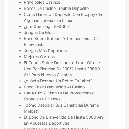
Principales Casinos
Bonos De Casino Trouble Depósito
Cómo Hacer Un Depósito Con Ecopayz En
Algunas Loterías En Línea
¿por Qué Elegir Bet365?
Juegos De Mesa
Bono Sobre Betobet Y Promociones De
Bienvenida
Juegos Más Populares
Mejores Casinos
El Cupón Sobre Descuento 1xbet Ofrece
Una Bonificación De 100% Hasta 28600
Ars Para Nuevos Clientes
¿cuánto Demora Un Retiro En 1xbet?
Bono Their Bienvenido Al Casino
Haga Clic Y Disfrute De Promociones
Especiales En Línea
¿cómo Despojar Sus Ganancias Durante
Melbet?
Et Bono De Bienvenida De Hasta 5000 Ars
En Apuestas Deportivas