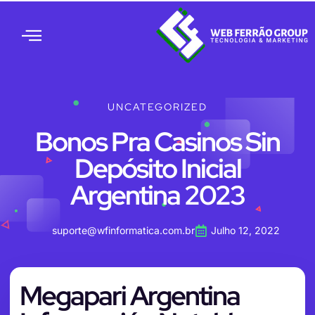
UNCATEGORIZED
Bonos Pra Casinos Sin
Depósito Inicial
Argentina 2023
suporte@wfinformatica.com.br
Julho 12, 2022
Megapari Argentina