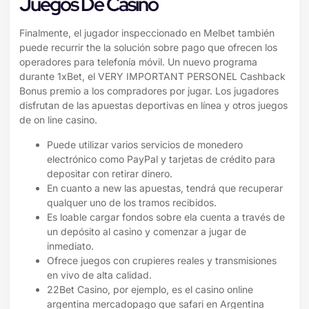
Juegos De Casino
Finalmente, el jugador inspeccionado en Melbet también
puede recurrir the la solución sobre pago que ofrecen los
operadores para telefonía móvil. Un nuevo programa
durante 1xBet, el VERY IMPORTANT PERSONEL Cashback
Bonus premio a los compradores por jugar. Los jugadores
disfrutan de las apuestas deportivas en línea y otros juegos
de on line casino.
Puede utilizar varios servicios de monedero
electrónico como PayPal y tarjetas de crédito para
depositar con retirar dinero.
En cuanto a new las apuestas, tendrá que recuperar
qualquer uno de los tramos recibidos.
Es loable cargar fondos sobre ela cuenta a través de
un depósito al casino y comenzar a jugar de
inmediato.
Ofrece juegos con crupieres reales y transmisiones
en vivo de alta calidad.
22Bet Casino, por ejemplo, es el casino online
argentina mercadopago que safari en Argentina