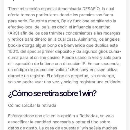
Tiene mi sección especial denominada DESAFÍO, la cual
oferta torneos particulares donde los premios son fuera
para serie. De exista modo, Bplay funciona admitiendo la
efectivo local del país, es decir, el influencia argentino
(ARS) afin de los dos trámites concernientes a las recargas
y retiros para dinero en la cual casa. Asimismo, los angeles
bookie otorga algun bono de bienvenida que duplica este
100% del special primer depósito y da algunos giros cuma-
cuma para el on line casino. Puede usarlo la vez y solo para
el inspección de la tiene una dirección IP. En consecuencia,
un código de promoción válido 1xBet sony ericsson utiliza
durante un registro. El código es perpetuo, sin embargo,
solo se podra usar una vez y solo ing registrar una cuidado.
¿Cómo se retira sobre 1 win?
Có mo solicitar la retirada
Esforzandose con clic en la opció n « Retirada», se va a
especificar la cantidad necesaria y optar el tipo sobre
datos de gusto. La casa de apuestas 1win se?ala muchas