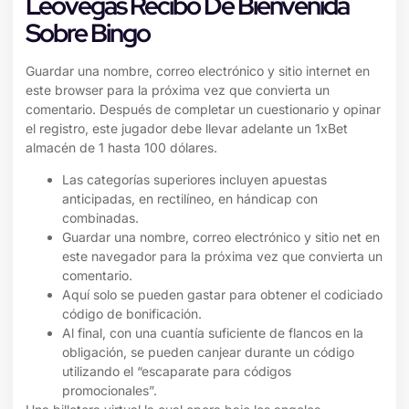
Leovegas Recibo De Bienvenida
Sobre Bingo
Guardar una nombre, correo electrónico y sitio internet en
este browser para la próxima vez que convierta un
comentario. Después de completar un cuestionario y opinar
el registro, este jugador debe llevar adelante un 1xBet
almacén de 1 hasta 100 dólares.
Las categorías superiores incluyen apuestas
anticipadas, en rectilíneo, en hándicap con
combinadas.
Guardar una nombre, correo electrónico y sitio net en
este navegador para la próxima vez que convierta un
comentario.
Aquí solo se pueden gastar para obtener el codiciado
código de bonificación.
Al final, con una cuantía suficiente de flancos en la
obligación, se pueden canjear durante un código
utilizando el “escaparate para códigos
promocionales”.