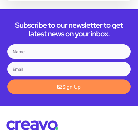
Subscribe to our newsletter to get
latest news on your inbox.
Sign Up