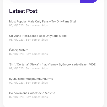
Latest Post
Most Popular Male Only Fans – Try OnlyFans Site!
06/10/2023
Sem comentários
Onlyfans Pics Leaked Best OnlyFans Model
06/10/2023
Sem comentários
Ödəniş Sistem
02/10/2023
Sem comentários
‘Siri’, ‘Cortana’, ‘Alexa’nı ‘hack’ləmək üçün çox sadə dizayn VİDE
02/10/2023
Sem comentários
oyunu sındırmaq mümkündürmü
02/10/2023
Sem comentários
Co powinieneś wiedzieć o MostBe
02/10/2023
Sem comentários