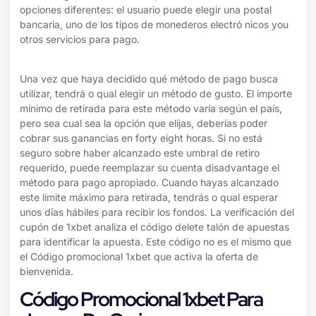
opciones diferentes: el usuario puede elegir una postal
bancaria, uno de los tipos de monederos electró nicos you
otros servicios para pago.
Una vez que haya decidido qué método de pago busca
utilizar, tendrá o qual elegir un método de gusto. El importe
mínimo de retirada para este método varía según el país,
pero sea cual sea la opción que elijas, deberías poder
cobrar sus ganancias en forty eight horas. Si no está
seguro sobre haber alcanzado este umbral de retiro
requerido, puede reemplazar su cuenta disadvantage el
método para pago apropiado. Cuando hayas alcanzado
este límite máximo para retirada, tendrás o qual esperar
unos días hábiles para recibir los fondos. La verificación del
cupón de 1xbet analiza el código delete talón de apuestas
para identificar la apuesta. Este código no es el mismo que
el Código promocional 1xbet que activa la oferta de
bienvenida.
Código Promocional 1xbet Para