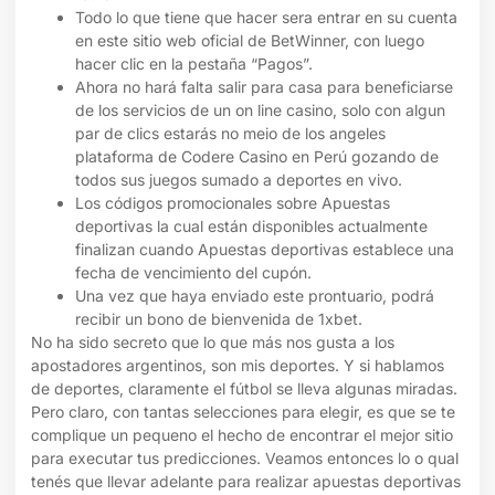
Todo lo que tiene que hacer sera entrar en su cuenta
en este sitio web oficial de BetWinner, con luego
hacer clic en la pestaña “Pagos”.
Ahora no hará falta salir para casa para beneficiarse
de los servicios de un on line casino, solo con algun
par de clics estarás no meio de los angeles
plataforma de Codere Casino en Perú gozando de
todos sus juegos sumado a deportes en vivo.
Los códigos promocionales sobre Apuestas
deportivas la cual están disponibles actualmente
finalizan cuando Apuestas deportivas establece una
fecha de vencimiento del cupón.
Una vez que haya enviado este prontuario, podrá
recibir un bono de bienvenida de 1xbet.
No ha sido secreto que lo que más nos gusta a los
apostadores argentinos, son mis deportes. Y si hablamos
de deportes, claramente el fútbol se lleva algunas miradas.
Pero claro, con tantas selecciones para elegir, es que se te
complique un pequeno el hecho de encontrar el mejor sitio
para executar tus predicciones. Veamos entonces lo o qual
tenés que llevar adelante para realizar apuestas deportivas