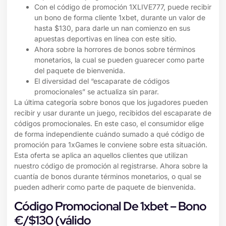
Con el código de promoción 1XLIVE777, puede recibir
un bono de forma cliente 1xbet, durante un valor de
hasta $130, para darle un nan comienzo en sus
apuestas deportivas en línea con este sitio.
Ahora sobre la horrores de bonos sobre términos
monetarios, la cual se pueden guarecer como parte
del paquete de bienvenida.
El diversidad del “escaparate de códigos
promocionales” se actualiza sin parar.
La última categoría sobre bonos que los jugadores pueden
recibir y usar durante un juego, recibidos del escaparate de
códigos promocionales. En este caso, el consumidor elige
de forma independiente cuándo sumado a qué código de
promoción para 1xGames le conviene sobre esta situación.
Esta oferta se aplica an aquellos clientes que utilizan
nuestro código de promoción al registrarse. Ahora sobre la
cuantía de bonos durante términos monetarios, o qual se
pueden adherir como parte de paquete de bienvenida.
Código Promocional De 1xbet – Bono
€/$130 (válido