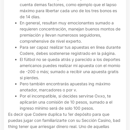
cuenta demas factores, como ejemplo que el lapso
máximo para libertar cada uno de los tres bonos es
de 14 días.
En general, resultan muy emocionantes sumado a
requieren concentración, manejan buenos montos de
premiación y llevan numerosos seguidores,
comprehensive de nivel experto.
Para ser capaz realizar tus apuestas en línea durante
Codere, debes sostenerse registrado en la página.
El fútbol no se queda atrás y parecido a los deportes
americanos puedes realizar mi apuesta con el momio
de -200 o más; sumado a recibir una apuesta gratis
si pierdes.
Pero también encontrarás apuestas ing máximo
anotador, marcadores o por v.
Por el incompatible, si decides servirse Oxxo, te
aplicarán una comisión de 10 pesos, sumado a el
ingreso mínimo será de solo 100 pesos.
Es decir que Codere duplica tu 1er depósito para que
puedas jugar con familiarizarte con su Sección Casino, bad
thing tener que arriesgar dinero real. Uno de aquellas