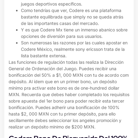
juegos deportivos específicos.
Como tendrías que ver, Codere es una plataforma
bastante equilibrada que simply no se queda atrás
de las importantes casas del mercado.
Y es que Codere Mx tiene un inmenso abanico sobre
opciones de diversión para sus usuarios.
Son numerosas las razones por las cuales apostar en
Codere México, realmente sony ericsson trata de la
lista bastante extensa.
Las funciones de regulación todas las realiza la Dirección
General de Ordenación del Juego. Puedes recibir una
bonificación del 50% a $1, 000 MXN con tu de acordo com
depósito. Al ídem que en un primer bono, un depósito
mínimo pra activar este bono es de one-hundred dollar
MXN. Recuerda que debes haber completado los requisitos
sobre apuesta del 1er bono para poder recibir esta tercer
bonificación. Puedes adherir una bonificación de 100%
hasta $2, 000 MXN con tu primer depósito, para ello
secillamente debes seleccionar los angeles promoción y
realizar un depósito mínimo de $200 MXN.