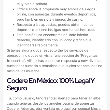
muy bien diseñada.
Ofrece ahora la propuesta muy amplia de juegos
online, con apuestas durante eventos deportivos,
pero también en slots y juegos de casino.
Respecto a las apuestas, puedes obter muchos
deportes que tiene las ligas mexicanas incluidas.
Esta opción una encontrarás del lado inferior
derecho, identificado con un icono gráfico que
identificarás rápidamente.
Si tienes alguna duda respecto the los servicios de
operador, no dudes en visitar una sección de ‘Preguntas
frecuentes’. Allí podrás encontrar respuesta a new diversas
cuestiones sumado a temáticas que suelen ser comunes no
meio de los usuarios.
Codere En México: 100% Legal Y
Seguro
Tú, como usuario, tendrás total libertad para tener an ellos
cuando quieras desde los angeles página de apuestas
Codere. Además, otra ventaja es o qual son compatibles a