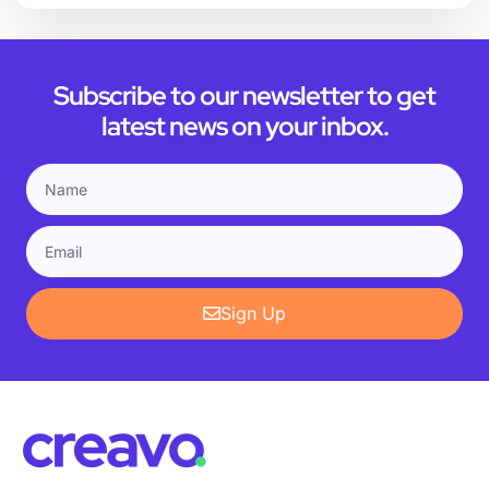
Subscribe to our newsletter to get
latest news on your inbox.
Sign Up