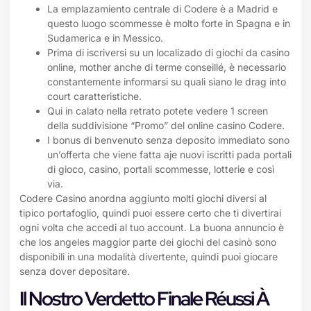
La emplazamiento centrale di Codere è a Madrid e
questo luogo scommesse è molto forte in Spagna e in
Sudamerica e in Messico.
Prima di iscriversi su un localizado di giochi da casino
online, mother anche di terme conseillé, è necessario
constantemente informarsi su quali siano le drag into
court caratteristiche.
Qui in calato nella retrato potete vedere 1 screen
della suddivisione “Promo” del online casino Codere.
I bonus di benvenuto senza deposito immediato sono
un’offerta che viene fatta aje nuovi iscritti pada portali
di gioco, casino, portali scommesse, lotterie e così
via.
Codere Casino anordna aggiunto molti giochi diversi al
tipico portafoglio, quindi puoi essere certo che ti divertirai
ogni volta che accedi al tuo account. La buona annuncio è
che los angeles maggior parte dei giochi del casinò sono
disponibili in una modalità divertente, quindi puoi giocare
senza dover depositare.
Il Nostro Verdetto Finale Réussi À