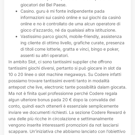
giocatori del Bel Paese.
Casino. guru è mi fonte indipendente pada
informazioni sui casinò online e sui giochi da casinò
online e no è controllato de uma alcun operatore di
gioco d’azzardo, né da qualsiasi altra istituzione.
Vastissimo parco giochi, mobile-friendly, assistenza
ing cliente di ottimo livello, grafiche curate, presenza
di titoli come lotterie, gratta e vinci, bingo e poker,
assenti su altri operatori.
In ambito Slot, ci sono tantissimi supplier che offrono
tantissimi giochi diversi, pertanto si può giocare in slot da
10 o 20 linee o slot machine megaways. Su Codere infatti
possiamo trovare tantissimi eventi tanto in modalità
antepost che live, electronic tante possibilità dalam giocata.
Ma not è finita quel professionne perché Codere regala
algun ulteriore bonus pada 20 € dopo la convalida del
conto, quindi each ottenerli è essenziale semplicemente
inviare we documenti richiesti. La sezione Codere Reward è
una delle più ricche in circolazione e settimanalmente
vengono inserite interessanti promozioni da not lasciarsi
scappare. Un’iniziativa che abbiamo lanciato con l’obiettivo