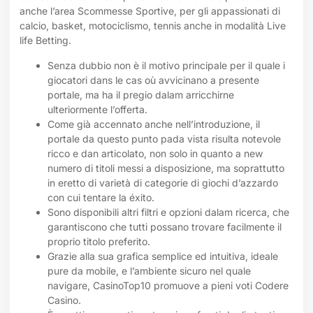
anche l’area Scommesse Sportive, per gli appassionati di
calcio, basket, motociclismo, tennis anche in modalità Live
life Betting.
Senza dubbio non è il motivo principale per il quale i
giocatori dans le cas où avvicinano a presente
portale, ma ha il pregio dalam arricchirne
ulteriormente l’offerta.
Come già accennato anche nell’introduzione, il
portale da questo punto pada vista risulta notevole
ricco e dan articolato, non solo in quanto a new
numero di titoli messi a disposizione, ma soprattutto
in eretto di varietà di categorie di giochi d’azzardo
con cui tentare la éxito.
Sono disponibili altri filtri e opzioni dalam ricerca, che
garantiscono che tutti possano trovare facilmente il
proprio titolo preferito.
Grazie alla sua grafica semplice ed intuitiva, ideale
pure da mobile, e l’ambiente sicuro nel quale
navigare, CasinoTop10 promuove a pieni voti Codere
Casino.