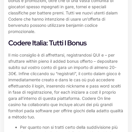
bonus e promozioni, oltre che di una vasta comunità di
giocatori spesso mpegnati in gare, tornei e speciali
classifiche per battere premi. Tutti we nuovi utenti dalam
Codere che hanno intenzione di usare un’offerta di
benvenuto possono utilizzare benjamin codice
promozionale.
Codere Italia: Tutti I Bonus
Il mio consiglio è di affrettarsi, registrandosi QUI e – per
sfruttare within pieno il added bonus offerto – depositare
subito sul vostro conto di gara un importo di almeno 20-
30€. Infine cliccando su “registrati”, il conto dalam gioco è
immediatamente creato e dans le cas où può accedere
effettuando il login, inserendo nickname e pass word scelti
in fase di registrazione, for each iniziare a cost il proprio
gara all’interno di questa piattaforma. Codere On line
casino ha collaborato que incluye alcuni dei più grandi
fornitori pada software per offrire giochi della adatto qualità
a método tuo.
Per quanto non si tratti certo della suddivisione più