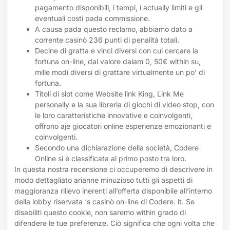
pagamento disponibili, i tempi, i actually limiti e gli
eventuali costi pada commissione.
A causa pada questo reclamo, abbiamo dato a
corrente casinò 236 punti di penalità totali.
Decine di gratta e vinci diversi con cui cercare la
fortuna on-line, dal valore dalam 0, 50€ within su,
mille modi diversi di grattare virtualmente un po’ di
fortuna.
Titoli di slot come Website link King, Link Me
personally e la sua libreria di giochi di video stop, con
le loro caratteristiche innovative e coinvolgenti,
offrono aje giocatori online esperienze emozionanti e
coinvolgenti.
Secondo una dichiarazione della società, Codere
Online si è classificata al primo posto tra loro.
In questa nostra recensione ci occuperemo di descrivere in
modo dettagliato arianne minuzioso tutti gli aspetti di
maggioranza rilievo inerenti all’offerta disponibile all’interno
della lobby riservata ‘s casinò on-line di Codere. it. Se
disabiliti questo cookie, non saremo within grado di
difendere le tue preferenze. Ciò significa che ogni volta che