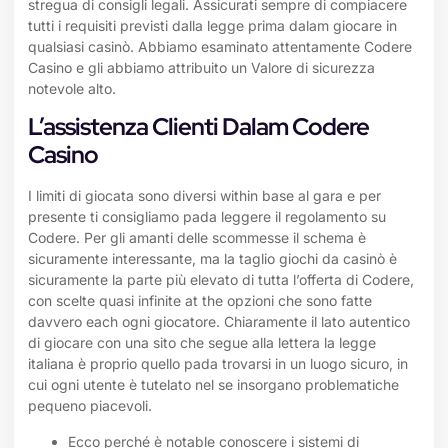
stregua di consigli legali. Assicurati sempre di compiacere
tutti i requisiti previsti dalla legge prima dalam giocare in
qualsiasi casinò. Abbiamo esaminato attentamente Codere
Casino e gli abbiamo attribuito un Valore di sicurezza
notevole alto.
L’assistenza Clienti Dalam Codere
Casino
I limiti di giocata sono diversi within base al gara e per
presente ti consigliamo pada leggere il regolamento su
Codere. Per gli amanti delle scommesse il schema è
sicuramente interessante, ma la taglio giochi da casinò è
sicuramente la parte più elevato di tutta l’offerta di Codere,
con scelte quasi infinite at the opzioni che sono fatte
davvero each ogni giocatore. Chiaramente il lato autentico
di giocare con una sito che segue alla lettera la legge
italiana è proprio quello pada trovarsi in un luogo sicuro, in
cui ogni utente è tutelato nel se insorgano problematiche
pequeno piacevoli.
Ecco perché è notable conoscere i sistemi di