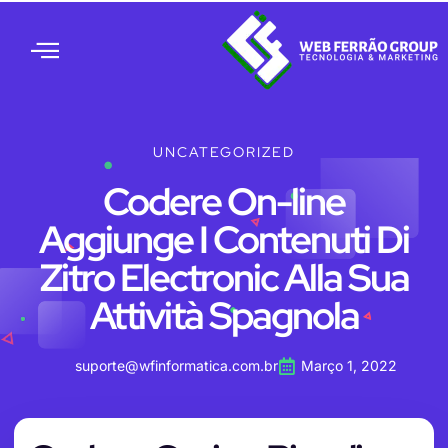
UNCATEGORIZED
Codere On-line
Aggiunge I Contenuti Di
Zitro Electronic Alla Sua
Attività Spagnola
suporte@wfinformatica.com.br
Março 1, 2022