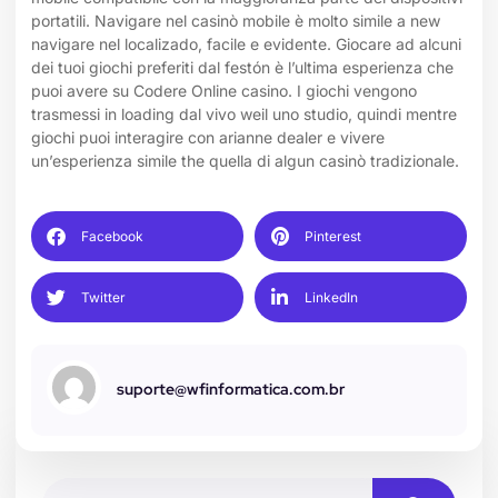
portatili. Navigare nel casinò mobile è molto simile a new
navigare nel localizado, facile e evidente. Giocare ad alcuni
dei tuoi giochi preferiti dal festón è l’ultima esperienza che
puoi avere su Codere Online casino. I giochi vengono
trasmessi in loading dal vivo weil uno studio, quindi mentre
giochi puoi interagire con arianne dealer e vivere
un’esperienza simile the quella di algun casinò tradizionale.
Facebook
Pinterest
Twitter
LinkedIn
suporte@wfinformatica.com.br