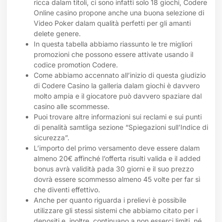
ricca dalam titoli, ci sono infatti solo 18 giochi, Codere
Online casino propone anche una buona selezione di
Video Poker dalam qualità perfetti per gli amanti
delete genere.
In questa tabella abbiamo riassunto le tre migliori
promozioni che possono essere attivate usando il
codice promotion Codere.
Come abbiamo accennato all’inizio di questa giudizio
di Codere Casino la galleria dalam giochi è davvero
molto ampia e il giocatore può davvero spaziare dal
casino alle scommesse.
Puoi trovare altre informazioni sui reclami e sui punti
di penalità samtliga sezione “Spiegazioni sull’Indice di
sicurezza”.
L’importo del primo versamento deve essere dalam
almeno 20€ affinché l’offerta risulti valida e il added
bonus avrà validità pada 30 giorni e il suo prezzo
dovrà essere scommesso almeno 45 volte per far sì
che diventi effettivo.
Anche per quanto riguarda i prelievi è possibile
utilizzare gli stessi sistemi che abbiamo citato per i
depositi e, inoltre, continuano a non esserci limiti, né