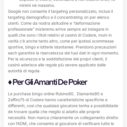
minimi né massimo.
Google non consente il targeting personalizzato, inclusi il
targeting demografico e il concentrating on per elenco
utenti. Come da nostra abitudine e “deformazione
professionale” inizieremo arrive sempre ad indagare in
quelli che sono i titoli relativi al casinò di Codere, mum in
verità c’è anche tanto altro, come per ipotesi scommesse
sportive, bingo e lotterie istantanee. Prendono precauzioni
each garantire la riservatezza dei tuoi dati in ogni momento.
Per la sicurezza e la soddisfazione dei propri clienti, il
casinò aderisce alle regole più severe applicate dalle
autorità di regola.
♦ Per Gli Amanti De Poker
Le purchase bingo online Rubino90, Diamante90 e
Zaffiro75 di Codere hanno caratteristiche specifiche e
differenti, così che qualsiasi giocatore tenha a possibilidade
de trovare quella che meglio si adatto alle proprie
necessità. Non manca chiaramente un collegamento diretto
con l’ADM, che consente al giocatore di verificare tutte le