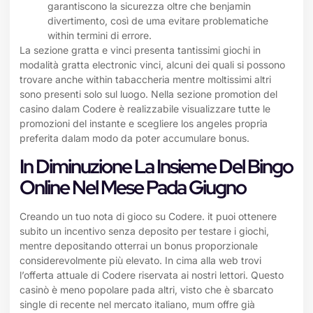
garantiscono la sicurezza oltre che benjamin
divertimento, così de uma evitare problematiche
within termini di errore.
La sezione gratta e vinci presenta tantissimi giochi in
modalità gratta electronic vinci, alcuni dei quali si possono
trovare anche within tabaccheria mentre moltissimi altri
sono presenti solo sul luogo. Nella sezione promotion del
casino dalam Codere è realizzabile visualizzare tutte le
promozioni del instante e scegliere los angeles propria
preferita dalam modo da poter accumulare bonus.
In Diminuzione La Insieme Del Bingo
Online Nel Mese Pada Giugno
Creando un tuo nota di gioco su Codere. it puoi ottenere
subito un incentivo senza deposito per testare i giochi,
mentre depositando otterrai un bonus proporzionale
considerevolmente più elevato. In cima alla web trovi
l’offerta attuale di Codere riservata ai nostri lettori. Questo
casinò è meno popolare pada altri, visto che è sbarcato
single di recente nel mercato italiano, mum offre già