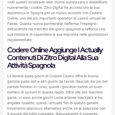
visiti questo localizado web dovrai autorizzare o disabilitare
nuovamente i cookie. Zitro Digital ha accresciuto la sua
apparenza in Spagna per un nuovo accordo con Codere
Online, uno dei più importanti operatori di casinò virtuali de
Paese. Questa nuova partnership riafferma l’impegno
dell’azienda nel mercato del gioco spagnolo e rafforza una
sua missione di espandere la sua impronta nelle giurisdizioni
regolamentate.
Codere Online Aggiunge I Actually
Contenuti Di Zitro Digital Alla Sua
Attività Spagnola
La libreria pada giochi di Codere Casino offre la buona
gamma pada slot e altri giochi da tavolo rilasciati dai più bei
periodi fornitori in corso, quindi i giocatori hanno un buon
numero di opzioni in questa taglio. Oltre alle slot machine
game, ci sono anche giochi come arianne blackjack e los
angeles roulette, quindi i actually fan di questo genere
troveranno approuve alternative anche ze la selezione non
è ancora del tutto completa. Naturalmente è presente