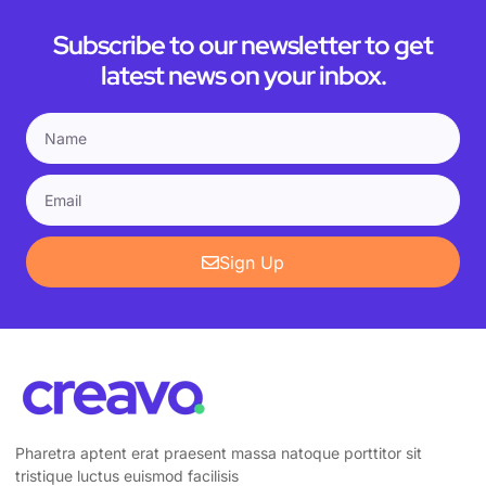
Subscribe to our newsletter to get
latest news on your inbox.
Sign Up
Pharetra aptent erat praesent massa natoque porttitor sit
tristique luctus euismod facilisis