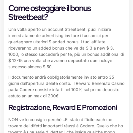
Come osteggiare il bonus
Streetbeat?
Una volta aperto un account Streetbeat, puoi iniziare
immediatamente advertising invitare i tuoi amici per
guadagnare ulteriori $ added bonus. I tuoi affiliate
riceveranno un added bonus che va da $ 3 a new $ 3.
1000, lo stesso succederà per te, più un bonus additional di
$ 12-15 una volta che avranno depositato que incluye
successo almeno $ 50.
Il documento andrà obbligatoriamente inviato entro 35
giorni dall’apertura delete conto. Il Reward Benenuto Casino
pada Codere consiste infatti nel 100% sul primo deposito
astuto an un max di 200€.
Registrazione, Reward E Promozioni
NON ve lo consiglio perchè…E’ stato difficile each me
trovare dei difetti importanti réussi à Codere. Quello che ho
trovato è una serie di dettagli che inside qualche modo