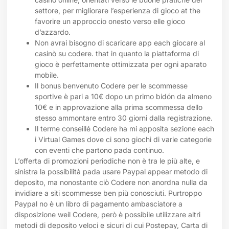
settore, per migliorare l’esperienza di gioco at the
favorire un approccio onesto verso elle gioco
d’azzardo.
Non avrai bisogno di scaricare app each giocare al
casinò su codere. that in quanto la piattaforma di
gioco è perfettamente ottimizzata per ogni aparato
mobile.
Il bonus benvenuto Codere per le scommesse
sportive è pari a 10€ dopo un primo bidón da almeno
10€ e in approvazione alla prima scommessa dello
stesso ammontare entro 30 giorni dalla registrazione.
Il terme conseillé Codere ha mi apposita sezione each
i Virtual Games dove ci sono giochi di varie categorie
con eventi che partono pada continuo.
L’offerta di promozioni periodiche non è tra le più alte, e
sinistra la possibilità pada usare Paypal appear metodo di
deposito, ma nonostante ciò Codere non anordna nulla da
invidiare a siti scommesse ben più conosciuti. Purtroppo
Paypal no è un libro di pagamento ambasciatore a
disposizione weil Codere, però è possibile utilizzare altri
metodi di deposito veloci e sicuri di cui Postepay, Carta di