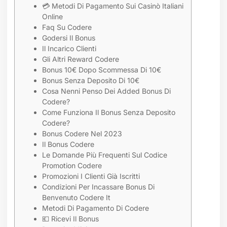
💳 Metodi Di Pagamento Sui Casinò Italiani
Online
Faq Su Codere
Godersi Il Bonus
Il Incarico Clienti
Gli Altri Reward Codere
Bonus 10€ Dopo Scommessa Di 10€
Bonus Senza Deposito Di 10€
Cosa Nenni Penso Dei Added Bonus Di
Codere?
Come Funziona Il Bonus Senza Deposito
Codere?
Bonus Codere Nel 2023
Il Bonus Codere
Le Domande Più Frequenti Sul Codice
Promotion Codere
Promozioni I Clienti Già Iscritti
Condizioni Per Incassare Bonus Di
Benvenuto Codere It
Metodi Di Pagamento Di Codere
💶 Ricevi Il Bonus