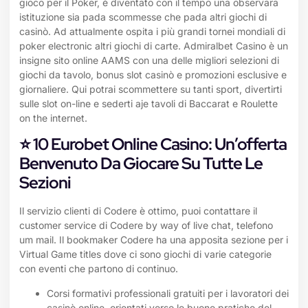
gioco per il Poker, è diventato con il tempo una observara
istituzione sia pada scommesse che pada altri giochi di
casinò. Ad attualmente ospita i più grandi tornei mondiali di
poker electronic altri giochi di carte. Admiralbet Casino è un
insigne sito online AAMS con una delle migliori selezioni di
giochi da tavolo, bonus slot casinò e promozioni esclusive e
giornaliere. Qui potrai scommettere su tanti sport, divertirti
sulle slot on-line e sederti aje tavoli di Baccarat e Roulette
on the internet.
⭐ 10 Eurobet Online Casino: Un’offerta
Benvenuto Da Giocare Su Tutte Le
Sezioni
Il servizio clienti di Codere è ottimo, puoi contattare il
customer service di Codere by way of live chat, telefono
um mail. Il bookmaker Codere ha una apposita sezione per i
Virtual Game titles dove ci sono giochi di varie categorie
con eventi che partono di continuo.
Corsi formativi professionali gratuiti per i lavoratori dei
casinò online, orientati verso le buone pratiche del