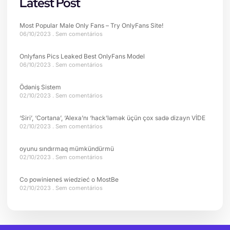
Latest Post
Most Popular Male Only Fans – Try OnlyFans Site!
06/10/2023
Sem comentários
Onlyfans Pics Leaked Best OnlyFans Model
06/10/2023
Sem comentários
Ödəniş Sistem
02/10/2023
Sem comentários
‘Siri’, ‘Cortana’, ‘Alexa’nı ‘hack’ləmək üçün çox sadə dizayn VİDE
02/10/2023
Sem comentários
oyunu sındırmaq mümkündürmü
02/10/2023
Sem comentários
Co powinieneś wiedzieć o MostBe
02/10/2023
Sem comentários