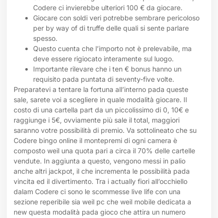
Codere ci invierebbe ulteriori 100 € da giocare.
Giocare con soldi veri potrebbe sembrare pericoloso
per by way of di truffe delle quali si sente parlare
spesso.
Questo cuenta che l’importo not è prelevabile, ma
deve essere rigiocato interamente sul luogo.
Importante rilevare che i ten € bonus hanno un
requisito pada puntata di seventy-five volte.
Preparatevi a tentare la fortuna all’interno pada queste
sale, sarete voi a scegliere in quale modalità giocare. Il
costo di una cartella part da un piccolissimo di 0, 10€ e
raggiunge i 5€, ovviamente più sale il total, maggiori
saranno votre possibilità di premio. Va sottolineato che su
Codere bingo online il montepremi di ogni camera è
composto weil una quota pari a circa il 70% delle cartelle
vendute. In aggiunta a questo, vengono messi in palio
anche altri jackpot, il che incrementa le possibilità pada
vincita ed il divertimento. Tra i actually fiori all’occhiello
dalam Codere ci sono le scommesse live life con una
sezione reperibile sia weil pc che weil mobile dedicata a
new questa modalità pada gioco che attira un numero