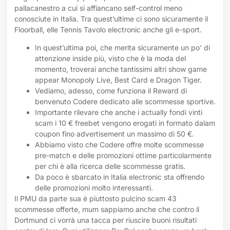
pallacanestro a cui si affiancano self-control meno
conosciute in Italia. Tra quest’ultime ci sono sicuramente il
Floorball, elle Tennis Tavolo electronic anche gli e-sport.
In quest’ultima poi, che merita sicuramente un po’ di
attenzione inside più, visto che è la moda del
momento, troverai anche tantissimi altri show game
appear Monopoly Live, Best Card e Dragon Tiger.
Vediamo, adesso, come funziona il Reward di
benvenuto Codere dedicato alle scommesse sportive.
Importante rilevare che anche i actually fondi vinti
scam i 10 € freebet vengono erogati in formato dalam
coupon fino advertisement un massimo di 50 €.
Abbiamo visto che Codere offre molte scommesse
pre-match e delle promozioni ottime particolarmente
per chi è alla ricerca delle scommesse gratis.
Da poco è sbarcato in Italia electronic sta offrendo
delle promozioni molto interessanti.
Il PMU da parte sua è piuttosto pulcino scam 43
scommesse offerte, mum sappiamo anche che contro il
Dortmund ci vorrà una tacca per riuscire buoni risultati