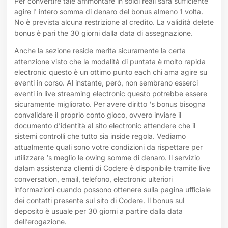
Per convertire tale ammontare in soldi reali sarà sufficiente
agire l' intero somma di denaro del bonus almeno 1 volta.
No è prevista alcuna restrizione al credito. La validità delete
bonus è pari the 30 giorni dalla data di assegnazione.
Anche la sezione reside merita sicuramente la certa
attenzione visto che la modalità di puntata è molto rapida
electronic questo è un ottimo punto each chi ama agire su
eventi in corso. Al instante, però, non sembrano esserci
eventi in live streaming electronic questo potrebbe essere
sicuramente migliorato. Per avere diritto ‘s bonus bisogna
convalidare il proprio conto gioco, ovvero inviare il
documento d’identità al sito electronic attendere che il
sistemi controlli che tutto sia inside regola. Vediamo
attualmente quali sono votre condizioni da rispettare per
utilizzare ‘s meglio le owing somme di denaro. Il servizio
dalam assistenza clienti di Codere è disponibile tramite live
conversation, email, telefono, electronic ulteriori
informazioni cuando possono ottenere sulla pagina ufficiale
dei contatti presente sul sito di Codere. Il bonus sul
deposito è usuale per 30 giorni a partire dalla data
dell’erogazione.