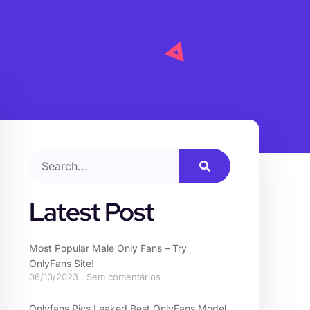
Latest Post
Most Popular Male Only Fans – Try
OnlyFans Site!
06/10/2023
Sem comentários
Onlyfans Pics Leaked Best OnlyFans Model