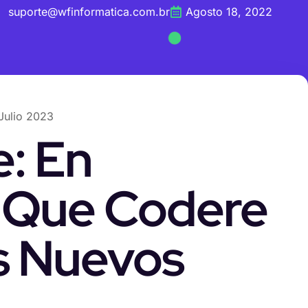
suporte@wfinformatica.com.br
Agosto 18, 2022
Julio 2023
: En
o Que Codere
s Nuevos