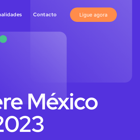
nalidades
Contacto
Ligue agora
re México
 2023