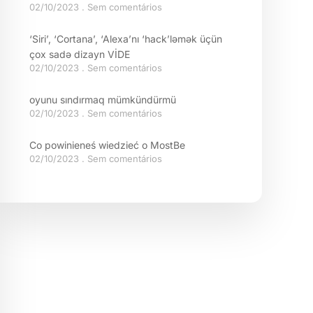
02/10/2023
Sem comentários
‘Siri’, ‘Cortana’, ‘Alexa’nı ‘hack’ləmək üçün
çox sadə dizayn VİDE
02/10/2023
Sem comentários
oyunu sındırmaq mümkündürmü
02/10/2023
Sem comentários
Co powinieneś wiedzieć o MostBe
02/10/2023
Sem comentários