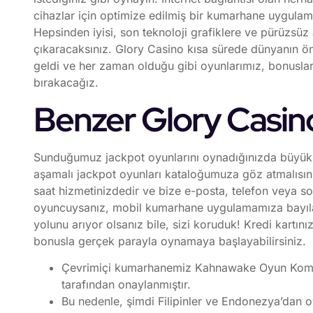
cihazlar için optimize edilmiş bir kumarhane uygulam
Hepsinden iyisi, son teknoloji grafiklere ve pürüzsüz
çıkaracaksınız. Glory Casino kısa sürede dünyanın ön
geldi ve her zaman olduğu gibi oyunlarımız, bonusları
bırakacağız.
Benzer Glory Casin
Sunduğumuz jackpot oyunlarını oynadığınızda büyük i
aşamalı jackpot oyunları kataloğumuza göz atmalısını
saat hizmetinizdedir ve bize e-posta, telefon veya soh
oyuncuysanız, mobil kumarhane uygulamamıza bayılac
yolunu arıyor olsanız bile, sizi koruduk! Kredi kartın
bonusla gerçek parayla oynamaya başlayabilirsiniz.
Çevrimiçi kumarhanemiz Kahnawake Oyun Komis
tarafından onaylanmıştır.
Bu nedenle, şimdi Filipinler ve Endonezya’dan oy