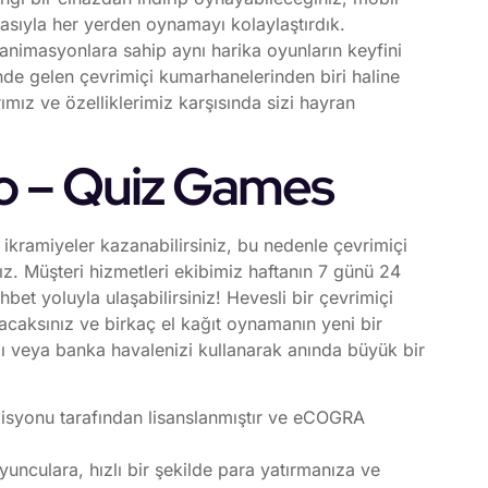
asıyla her yerden oynamayı kolaylaştırdık.
 animasyonlara sahip aynı harika oyunların keyfini
de gelen çevrimiçi kumarhanelerinden biri haline
mız ve özelliklerimiz karşısında sizi hayran
o – Quiz Games
kramiyeler kazanabilirsiniz, bu nedenle çevrimiçi
z. Müşteri hizmetleri ekibimiz haftanın 7 günü 24
bet yoluyla ulaşabilirsiniz! Hevesli bir çevrimiçi
aksınız ve birkaç el kağıt oynamanın yeni bir
ızı veya banka havalenizi kullanarak anında büyük bir
yonu tarafından lisanslanmıştır ve eCOGRA
unculara, hızlı bir şekilde para yatırmanıza ve