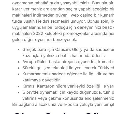
oynamanın rahatlığını da yaşayabilirsiniz. Bununla bir
karar verirseniz aralarından seçim yapabileceğiniz bir
makinaleri indirmeden güvenli web casino bir kumarh
turda Justin Fields’ı seçmesini umuyor. Bonus spin, İ
uygulamalarından biri olduğu için deneyiminizi biraz d
makinaleri 2022 kulüpteki promosyonlar arasında her
gelen diğer oyunlara benzeyecek.
Gerçek para için Caesars Glory ya da sadece ü
kazançları yalnızca bahis hatlarında ödenir.
Avrupa Ruleti başka bir şans oyunudur, kumarbazı
Sürekli gelişen teknoloji ile yenilenerek Türkiye
Kumarhanemiz sadece eğlence ile ilgilidir ve h
katılmaya davetlidir.
Kırmızı Kantaron hücre yenileyici özelliği ile yar
Glory’de oynamak için kaydolduğunuzda, tüm pa
yatırma veya çekme konusunda endişelenmenize
Bir bağlantı alacaksınız ve e-posta yoluyla yeni bir şi