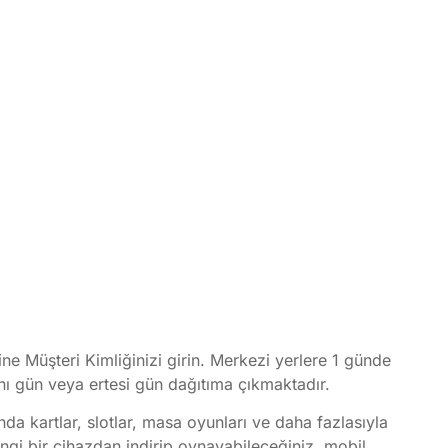
ne Müşteri Kimliğinizi girin. Merkezi yerlere 1 günde
ı gün veya ertesi gün dağıtıma çıkmaktadır.
a kartlar, slotlar, masa oyunları ve daha fazlasıyla
hangi bir cihazdan indirip oynayabileceğiniz, mobil