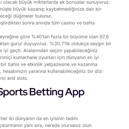
ı olacak büyük miktarlarda ek bonuslar sunuyoruz.
dönüşte büyük kazanıp kaybetmediğinize dair bir
ileceği düğmeler bulunur.
eştirdikten sonra anında tüm casino ve bahis
 çeyreğine göre %40’tan fazla bir büyüme olan 97,6
maktan gurur duyuyoruz. %30,7’lik oldukça saygın bir
 de iyi geçti. Aralarından seçim yapabileceğiniz
rimiçi kumarhane oyunları için dünyanın en iyi
 bir bahis ve etkinlik yelpazesine ve kazanma
a, hesabınızın yararına kullanabileceğiniz bir dizi
ino and slots
.
 Sports Betting App
r iki dünyanın da en iyisinin tadını
çıkarmanın yanı sıra, nerede olursanız olun