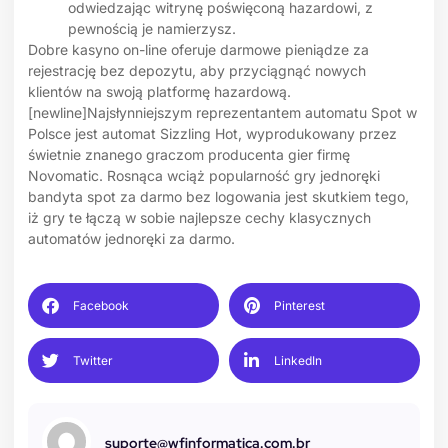
odwiedzając witrynę poświęconą hazardowi, z
pewnością je namierzysz.
Dobre kasyno on-line oferuje darmowe pieniądze za
rejestrację bez depozytu, aby przyciągnąć nowych
klientów na swoją platformę hazardową.
[newline]Najsłynniejszym reprezentantem automatu Spot w
Polsce jest automat Sizzling Hot, wyprodukowany przez
świetnie znanego graczom producenta gier firmę
Novomatic. Rosnąca wciąż popularność gry jednoręki
bandyta spot za darmo bez logowania jest skutkiem tego,
iż gry te łączą w sobie najlepsze cechy klasycznych
automatów jednoręki za darmo.
Facebook
Pinterest
Twitter
LinkedIn
suporte@wfinformatica.com.br