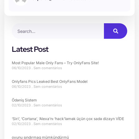
Latest Post
Most Popular Male Only Fans – Try OnlyFans Site!
06/10/2023
Sem comentários
Onlyfans Pics Leaked Best OnlyFans Model
06/10/2023
Sem comentários
Ödəniş Sistem
02/10/2023
Sem comentários
‘Siri’, ‘Cortana’, ‘Alexa’nı ‘hack’ləmək üçün çox sadə dizayn VİDE
02/10/2023
Sem comentários
oyunu sındırmaq mümkündürmü