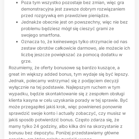
Poza tym wszystko pozostaje bez zmian, więc gra
demonstracyjna jest zawsze dobrym rozwiązaniem
przed rozgrywką em prawdziwe pieniądze.
Jednakże obecnie jest on powszechny, więc nie bez
problemu będziesz mógł się cieszyć grami ze
swojego smartfona.
Oznacza to, że keineswegs tylko otrzymacie od nas
zestaw obrotów całkowicie darmowo, ale możecie ich
liczbę jeszcze powiększać za pomocą dodatku w
grze.
Rozumiemy, że oferty bonusowe są bardzo kuszące, a
great im większy added bonus, tym wydaje się być lepszy.
Jednak, polecamy wstrzymać się z podjęciem decyzji
wyłącznie na tej podstawie. Najlepszym ruchem w tym
wypadku, będzie skontaktowanie się z zespołem obsługi
klienta kasyna w celu uzyskania porady w tej sprawie. Być
może przegapiłeś jakiś krok, więc powinieneś ponownie
sprawdzić swoje konto i actually zobaczyć, czy musisz w
jakiś sposób potwierdzić bonus. Często zdarza się, że
mamy tylko 24 godziny, albo kilka dni na skorzystanie z
bonusu bez depozytu. Poniżej przedstawiamy główne