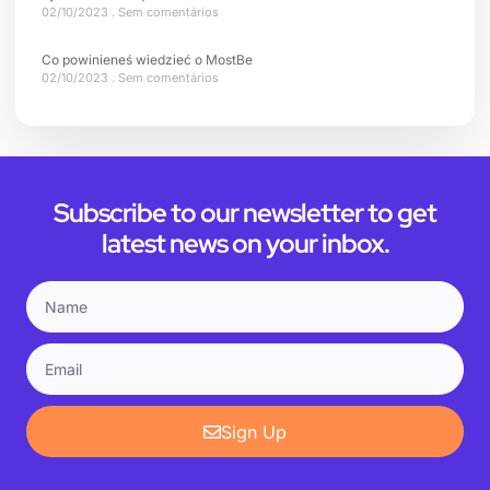
02/10/2023
Sem comentários
Co powinieneś wiedzieć o MostBe
02/10/2023
Sem comentários
Subscribe to our newsletter to get
latest news on your inbox.
Sign Up