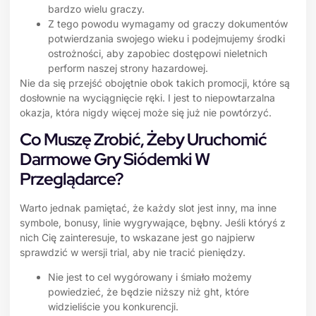
bardzo wielu graczy.
Z tego powodu wymagamy od graczy dokumentów
potwierdzania swojego wieku i podejmujemy środki
ostrożności, aby zapobiec dostępowi nieletnich
perform naszej strony hazardowej.
Nie da się przejść obojętnie obok takich promocji, które są
dosłownie na wyciągnięcie ręki. I jest to niepowtarzalna
okazja, która nigdy więcej może się już nie powtórzyć.
Co Muszę Zrobić, Żeby Uruchomić
Darmowe Gry Siódemki W
Przeglądarce?
Warto jednak pamiętać, że każdy slot jest inny, ma inne
symbole, bonusy, linie wygrywające, bębny. Jeśli któryś z
nich Cię zainteresuje, to wskazane jest go najpierw
sprawdzić w wersji trial, aby nie tracić pieniędzy.
Nie jest to cel wygórowany i śmiało możemy
powiedzieć, że będzie niższy niż ght, które
widzieliście you konkurencji.