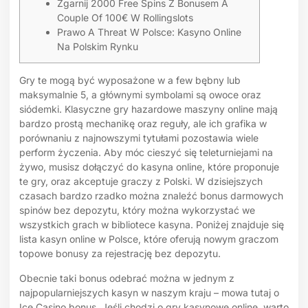
Zgarnij 2000 Free Spins Z Bonusem A
Couple Of 100€ W Rollingslots
Prawo A Threat W Polsce: Kasyno Online
Na Polskim Rynku
Gry te mogą być wyposażone w a few bębny lub
maksymalnie 5, a głównymi symbolami są owoce oraz
siódemki. Klasyczne gry hazardowe maszyny online mają
bardzo prostą mechanikę oraz reguły, ale ich grafika w
porównaniu z najnowszymi tytułami pozostawia wiele
perform życzenia. Aby móc cieszyć się teleturniejami na
żywo, musisz dołączyć do kasyna online, które proponuje
te gry, oraz akceptuje graczy z Polski. W dzisiejszych
czasach bardzo rzadko można znaleźć bonus darmowych
spinów bez depozytu, który można wykorzystać we
wszystkich grach w bibliotece kasyna. Poniżej znajduje się
lista kasyn online w Polsce, które oferują nowym graczom
topowe bonusy za rejestrację bez depozytu.
Obecnie taki bonus odebrać można w jednym z
najpopularniejszych kasyn w naszym kraju – mowa tutaj o
Ice Casino bonus. Jeśli chodzi o gry kasynowe online, warto