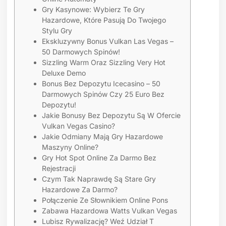
Gry Kasynowe: Wybierz Te Gry
Hazardowe, Które Pasują Do Twojego
Stylu Gry
Ekskluzywny Bonus Vulkan Las Vegas –
50 Darmowych Spinów!
Sizzling Warm Oraz Sizzling Very Hot
Deluxe Demo
Bonus Bez Depozytu Icecasino – 50
Darmowych Spinów Czy 25 Euro Bez
Depozytu!
Jakie Bonusy Bez Depozytu Są W Ofercie
Vulkan Vegas Casino?
Jakie Odmiany Mają Gry Hazardowe
Maszyny Online?
Gry Hot Spot Online Za Darmo Bez
Rejestracji
Czym Tak Naprawdę Są Stare Gry
Hazardowe Za Darmo?
Połączenie Ze Słownikiem Online Pons
Zabawa Hazardowa Watts Vulkan Vegas
Lubisz Rywalizację? Weź Udział T