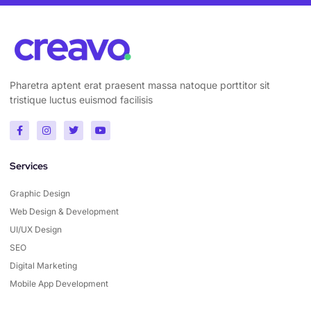
Pharetra aptent erat praesent massa natoque porttitor sit
tristique luctus euismod facilisis
Services
Graphic Design
Web Design & Development
UI/UX Design
SEO
Digital Marketing
Mobile App Development