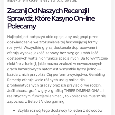
aspekty, em które należy zwrócić uwagę.
Zacznij Od Naszych Recenzji I
Sprawdź, Które Kasyno On-line
Polecamy
Najlepiej jest połączyć obie opcje, aby osiągnąć pełne
doświadczenie we zrozumienie tej fascynującej formy
rozrywki. Wszystkie gry są doskonale dopracowane i
oferują wysoką jakość zabawy bez względu mhh ilość
dostępnych watts nich funkcji specjalnych. Są to wy??cznie
niektóre z funkcji, jakie można znaleźć w nowoczesnych
grach hazardowych natomiast wszystkie łączy jedno —
każda z nich przybliża Cię perform zwycięstwa. Gambling
Remedy oferuje wiele różnych usług online dla
problematycznych graczy oraz ich przyjaciół we rodzin.
Jeśli chcesz grać w gry z grafiką THREE DIMENSIONAL i
realistycznymi funkcjami animacji, to koniecznie musisz się
zapoznać z Betsoft Video gaming.
Szybki rozwój tego dostawcy to jeden z dowodów