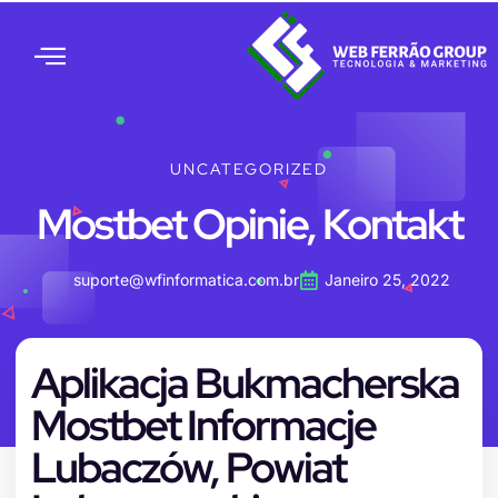
UNCATEGORIZED
Mostbet Opinie, Kontakt
suporte@wfinformatica.com.br
Janeiro 25, 2022
Aplikacja Bukmacherska
Mostbet Informacje
Lubaczów, Powiat