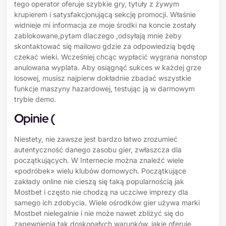
tego operator oferuje szybkie gry, tytuły z żywym
krupierem i satysfakcjonującą sekcję promocji. Właśnie
widnieje mi informacja ze moje środki na koncie zostały
zablokowane,pytam dlaczego ,odsyłają mnie żeby
skontaktować się mailowo gdzie za odpowiedzią będę
czekać wieki. Wcześniej chcąc wypłacić wygrana nonstop
anulowana wyplata. Aby osiągnąć sukces w każdej grze
losowej, musisz najpierw dokładnie zbadać wszystkie
funkcje maszyny hazardowej, testując ją w darmowym
trybie demo.
Opinie (
Niestety, nie zawsze jest bardzo łatwo zrozumieć
autentyczność danego zasobu gier, zwłaszcza dla
początkujących. W Internecie można znaleźć wiele
«podróbek» wielu klubów domowych. Początkujące
zakłady online nie cieszą się taką popularnością jak
Mostbet i często nie chodzą na uczciwe imprezy dla
samego ich zdobycia. Wiele ośrodków gier używa marki
Mostbet nielegalnie i nie może nawet zbliżyć się do
zapewnienia tak doskonałych warunków, jakie oferuje