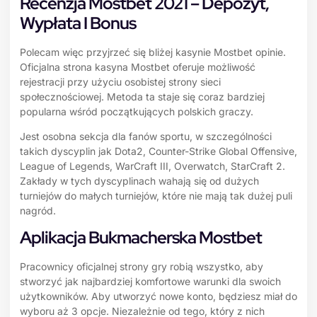
Recenzja Mostbet 2021 – Depozyt,
Wypłata I Bonus
Polecam więc przyjrzeć się bliżej kasynie Mostbet opinie.
Oficjalna strona kasyna Mostbet oferuje możliwość
rejestracji przy użyciu osobistej strony sieci
społecznościowej. Metoda ta staje się coraz bardziej
popularna wśród początkujących polskich graczy.
Jest osobna sekcja dla fanów sportu, w szczególności
takich dyscyplin jak Dota2, Counter-Strike Global Offensive,
League of Legends, WarCraft III, Overwatch, StarCraft 2.
Zakłady w tych dyscyplinach wahają się od dużych
turniejów do małych turniejów, które nie mają tak dużej puli
nagród.
Aplikacja Bukmacherska Mostbet
Pracownicy oficjalnej strony gry robią wszystko, aby
stworzyć jak najbardziej komfortowe warunki dla swoich
użytkowników. Aby utworzyć nowe konto, będziesz miał do
wyboru aż 3 opcje. Niezależnie od tego, który z nich