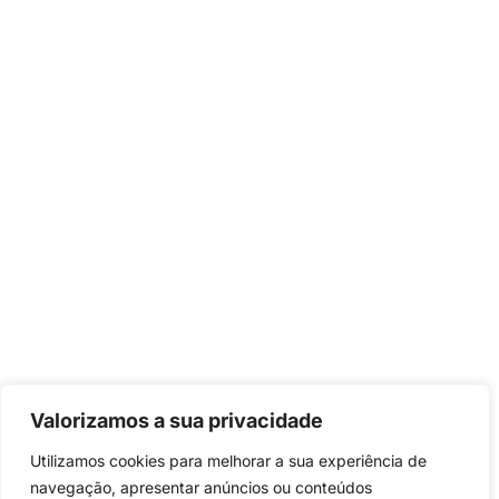
Valorizamos a sua privacidade
Utilizamos cookies para melhorar a sua experiência de
navegação, apresentar anúncios ou conteúdos