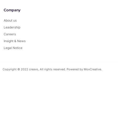
Company
About us
Leadership
Careers
Insight & News
Legal Notice
Copyright © 2022 creavo, All rights reserved. Powered by MoxCreative.