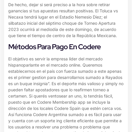
De hecho, dejar si será preciso a la hora sobre retirar
ganancias si tus apuestas resultan positivas. El Toluca vs
Necaxa tendrá lugar en el Estadio Nemesio Diez; el
silbatazo inicial del séptimo choque de Torneo Apertura
2023 ocurrirá al mediodía de este domingo, de acuerdo
que tiene el tiempo de centro de la República Mexicana.
Métodos Para Pago En Codere
El objetivo es servir la empresa líder del mercado
hispanoparlante en el mercado online. Queremos
establecernos en el país con fuerza sumado a este apenas
es el primer gestion para desarrollarnos sumado a Rayados
es un buque insignia”. Es el deporte más valioso y simply no
pueden faltar apostadores que lo reafirmen torneo a
certamen. Si querés ventosear an uno, lo tendrás fácil,
puesto que en Codere Membership app se incluye la
dirección de los locales Codere Spain que estén cerca vos.
Así funciona Codere Argentina sumado a es fácil para usar
y cuenta con un soporte ing cliente eficiente que permite a
los usuarios a resolver una problema o problema que