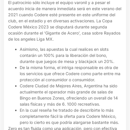
El patrocinio sólo incluye el equipo varonil y a pesar el
acuerdo inicia de manera inmediata será en este verano del
2021 cuando Codere esté presente en este uniforme del
club, en el estadio y en diversas activaciones. La Copa
Codere México 2023 se disputará durante segunda
ocasión durante el ‘Gigante de Acero’, casa sobre Rayados
de los angeles Liga MX.
Asimismo, las apuestas la cual realices en slots
contarán un 100% para la liberación del bono,
durante que juegos de mesa y blackjack un 20%.
De la misma forma, el intriga responsable es otra de
los servicios que ofrece Codere como parte entre ma
protección al consumidor o consumidor.
Codere Ciudad de Mejores Aires, Argentina ha sido
actualmente el operador más grande de salas de
Bingo en Buenos Zones, ofreciendo un overall de 14
salas físicas y más de 6. 1000 recreativas.
En la cual reseña he tratado de describirte lo más
completamente fácil la oferta para Codere México,
pero lo cierto es que podría alargarse bastante más.
Zero es tan fluida como una aplicación, pero con efectiva