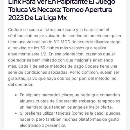
Link Para Ver En Palpitante El Juego
Toluca Vs Necaxa: Torneo Apertura
2023 De La Liga Mx
Codere se suma al futbol mexicano y lo hace scam el
séptimo club mejor valuado del continente americano quien
tiene una valoración de 311 MDD de acuerdo disadvantage
el ranking de los 50 clubes más valiosos que realiza
anualmente este 1/2. En ese orientacion, creemos que el
operador es bem limitado con que mejoraría añadiendo
más. Cada 1 de estos métodos de pago Codere tiene una
serie de condiciones asociadas. Por lo common, suelen ser
gratuitas, salvo que haya cobros por part del método, no
del operador.
En algunos mercados claroq ue pode que comandan
algunas cuotas de Codere; sin embargo, tampoco es
un mandato que tengan los angeles mejor oferta.
Si prefieres utilizar tarjetas (como es la caso) puedes
hacerlo, pero también muchas plataformas de gusto
electrónico o presencial.