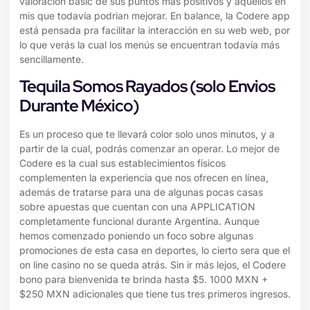
valoración basic de sus puntos más positivos y aquellos en
mis que todavía podrian mejorar. En balance, la Codere app
está pensada pra facilitar la interacción en su web web, por
lo que verás la cual los menús se encuentran todavía más
sencillamente.
Tequila Somos Rayados (solo Envios
Durante México)
Es un proceso que te llevará color solo unos minutos, y a
partir de la cual, podrás comenzar an operar. Lo mejor de
Codere es la cual sus establecimientos físicos
complementen la experiencia que nos ofrecen en línea,
además de tratarse para una de algunas pocas casas
sobre apuestas que cuentan con una APPLICATION
completamente funcional durante Argentina. Aunque
hemos comenzado poniendo un foco sobre algunas
promociones de esta casa en deportes, lo cierto sera que el
on line casino no se queda atrás. Sin ir más lejos, el Codere
bono para bienvenida te brinda hasta $5. 1000 MXN +
$250 MXN adicionales que tiene tus tres primeros ingresos.