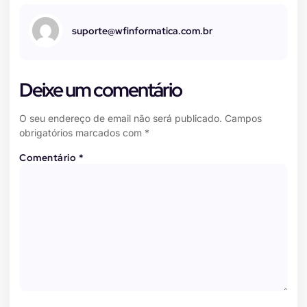
suporte@wfinformatica.com.br
Deixe um comentário
O seu endereço de email não será publicado.
Campos
obrigatórios marcados com
*
Comentário
*