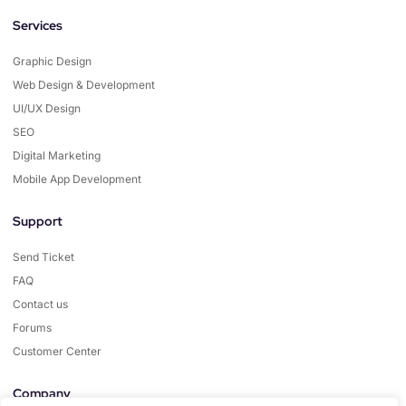
Services
Graphic Design
Web Design & Development
UI/UX Design
SEO
Digital Marketing
Mobile App Development
Support
Send Ticket
FAQ
Contact us
Forums
Customer Center
Company