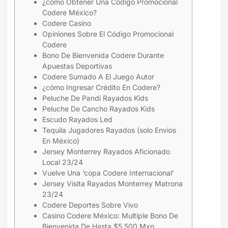
¿cómo Obtener Una Código Promocional
Codere México?
Codere Casino
Opiniones Sobre El Código Promocional
Codere
Bono De Bienvenida Codere Durante
Apuestas Deportivas
Codere Sumado A El Juego Autor
¿cómo Ingresar Crédito En Codere?
Peluche De Pandi Rayados Kids
Peluche De Cancho Rayados Kids
Escudo Rayados Led
Tequila Jugadores Rayados (solo Envios
En México)
Jersey Monterrey Rayados Aficionado
Local 23/24
Vuelve Una ‘copa Codere Internacional’
Jersey Visita Rayados Monterrey Matrona
23/24
Codere Deportes Sobre Vivo
Casino Codere México: Multiple Bono De
Bienvenida De Hasta $5 500 Mxn