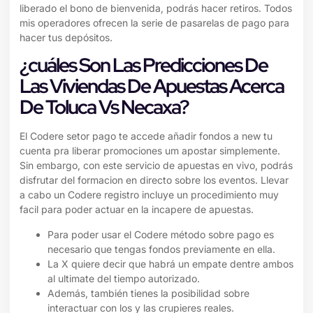
liberado el bono de bienvenida, podrás hacer retiros. Todos
mis operadores ofrecen la serie de pasarelas de pago para
hacer tus depósitos.
¿cuáles Son Las Predicciones De
Las Viviendas De Apuestas Acerca
De Toluca Vs Necaxa?
El Codere setor pago te accede añadir fondos a new tu
cuenta pra liberar promociones um apostar simplemente.
Sin embargo, con este servicio de apuestas en vivo, podrás
disfrutar del formacion en directo sobre los eventos. Llevar
a cabo un Codere registro incluye un procedimiento muy
facil para poder actuar en la incapere de apuestas.
Para poder usar el Codere método sobre pago es
necesario que tengas fondos previamente en ella.
La X quiere decir que habrá un empate dentre ambos
al ultimate del tiempo autorizado.
Además, también tienes la posibilidad sobre
interactuar con los y las crupieres reales.