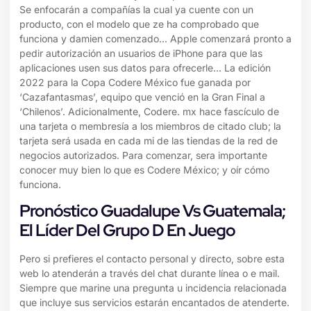
Se enfocarán a compañías la cual ya cuente con un
producto, con el modelo que ze ha comprobado que
funciona y damien comenzado… Apple comenzará pronto a
pedir autorización an usuarios de iPhone para que las
aplicaciones usen sus datos para ofrecerle… La edición
2022 para la Copa Codere México fue ganada por
‘Cazafantasmas’, equipo que venció en la Gran Final a
‘Chilenos’. Adicionalmente, Codere. mx hace fascículo de
una tarjeta o membresía a los miembros de citado club; la
tarjeta será usada en cada mi de las tiendas de la red de
negocios autorizados. Para comenzar, sera importante
conocer muy bien lo que es Codere México; y oír cómo
funciona.
Pronóstico Guadalupe Vs Guatemala;
El Líder Del Grupo D En Juego
Pero si prefieres el contacto personal y directo, sobre esta
web lo atenderán a través del chat durante línea o e mail.
Siempre que marine una pregunta u incidencia relacionada
que incluye sus servicios estarán encantados de atenderte.