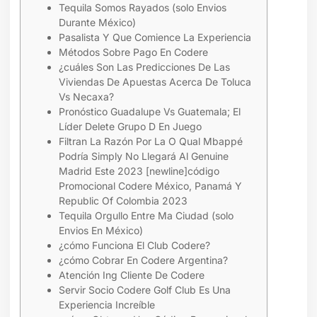
Tequila Somos Rayados (solo Envios
Durante México)
Pasalista Y Que Comience La Experiencia
Métodos Sobre Pago En Codere
¿cuáles Son Las Predicciones De Las
Viviendas De Apuestas Acerca De Toluca
Vs Necaxa?
Pronóstico Guadalupe Vs Guatemala; El
Líder Delete Grupo D En Juego
Filtran La Razón Por La O Qual Mbappé
Podría Simply No Llegará Al Genuine
Madrid Este 2023 [newline]código
Promocional Codere México, Panamá Y
Republic Of Colombia 2023
Tequila Orgullo Entre Ma Ciudad (solo
Envios En México)
¿cómo Funciona El Club Codere?
¿cómo Cobrar En Codere Argentina?
Atención Ing Cliente De Codere
Servir Socio Codere Golf Club Es Una
Experiencia Increíble