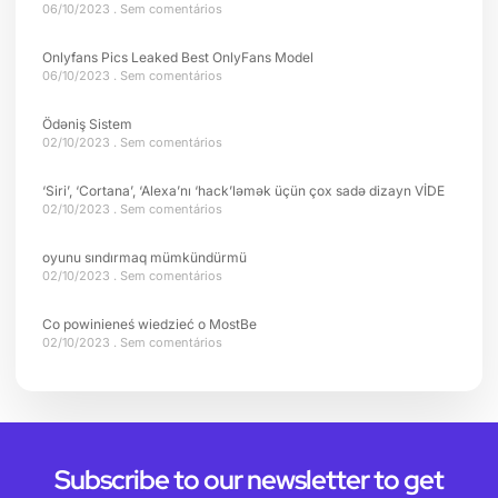
06/10/2023
Sem comentários
Onlyfans Pics Leaked Best OnlyFans Model
06/10/2023
Sem comentários
Ödəniş Sistem
02/10/2023
Sem comentários
‘Siri’, ‘Cortana’, ‘Alexa’nı ‘hack’ləmək üçün çox sadə dizayn VİDE
02/10/2023
Sem comentários
oyunu sındırmaq mümkündürmü
02/10/2023
Sem comentários
Co powinieneś wiedzieć o MostBe
02/10/2023
Sem comentários
Subscribe to our newsletter to get