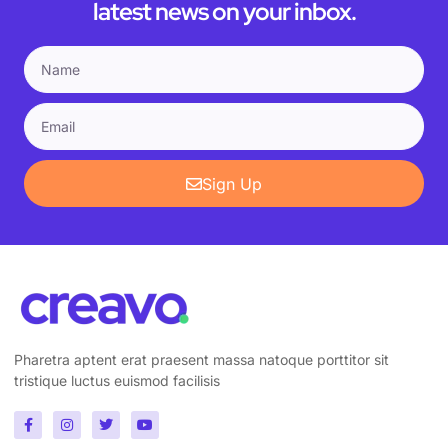
latest news on your inbox.
Sign Up
Pharetra aptent erat praesent massa natoque porttitor sit
tristique luctus euismod facilisis