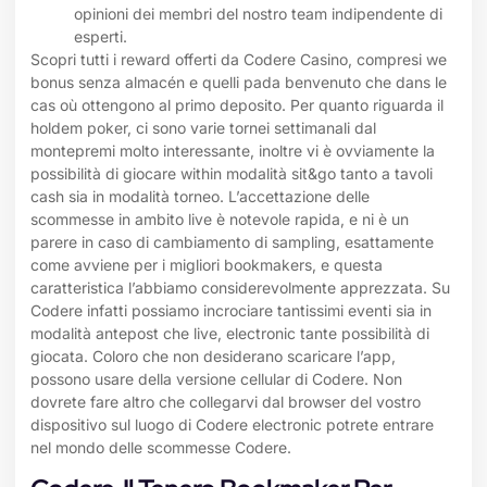
opinioni dei membri del nostro team indipendente di
esperti.
Scopri tutti i reward offerti da Codere Casino, compresi we
bonus senza almacén e quelli pada benvenuto che dans le
cas où ottengono al primo deposito. Per quanto riguarda il
holdem poker, ci sono varie tornei settimanali dal
montepremi molto interessante, inoltre vi è ovviamente la
possibilità di giocare within modalità sit&go tanto a tavoli
cash sia in modalità torneo. L’accettazione delle
scommesse in ambito live è notevole rapida, e ni è un
parere in caso di cambiamento di sampling, esattamente
come avviene per i migliori bookmakers, e questa
caratteristica l’abbiamo considerevolmente apprezzata. Su
Codere infatti possiamo incrociare tantissimi eventi sia in
modalità antepost che live, electronic tante possibilità di
giocata. Coloro che non desiderano scaricare l’app,
possono usare della versione cellular di Codere. Non
dovrete fare altro che collegarvi dal browser del vostro
dispositivo sul luogo di Codere electronic potrete entrare
nel mondo delle scommesse Codere.