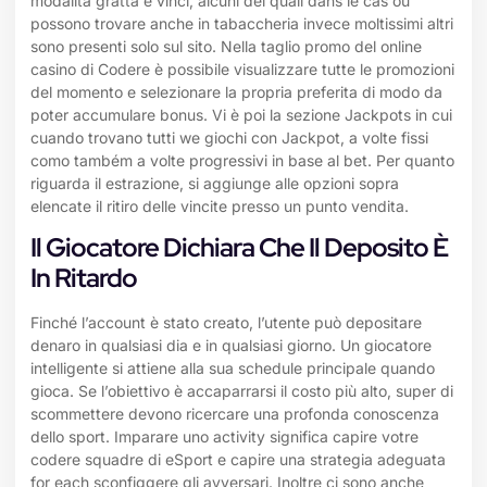
modalità gratta e vinci, alcuni dei quali dans le cas où
possono trovare anche in tabaccheria invece moltissimi altri
sono presenti solo sul sito. Nella taglio promo del online
casino di Codere è possibile visualizzare tutte le promozioni
del momento e selezionare la propria preferita di modo da
poter accumulare bonus. Vi è poi la sezione Jackpots in cui
cuando trovano tutti we giochi con Jackpot, a volte fissi
como também a volte progressivi in base al bet. Per quanto
riguarda il estrazione, si aggiunge alle opzioni sopra
elencate il ritiro delle vincite presso un punto vendita.
Il Giocatore Dichiara Che Il Deposito È
In Ritardo
Finché l’account è stato creato, l’utente può depositare
denaro in qualsiasi dia e in qualsiasi giorno. Un giocatore
intelligente si attiene alla sua schedule principale quando
gioca. Se l’obiettivo è accaparrarsi il costo più alto, super di
scommettere devono ricercare una profonda conoscenza
dello sport. Imparare uno activity significa capire votre
codere
squadre di eSport e capire una strategia adeguata
for each sconfiggere gli avversari. Inoltre ci sono anche