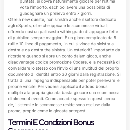
puntata, si dovrà naturalmente giocare per l’ultima
volta l’importo, each poi avere una possibilità di
guadagnare un prelievo entro 7 giorni.
Oltre a new queste, non sinistra anche il settore dedicato
agli eSports, oltre che ippica e le scommesse virtuali,
offrendo così un palinsesto within grado di appagare fette
di pubblico sempre maggiori. È un gioco complicato da 5
rulli e 10 linee di pagamento, in cui si vince da sinistra a
destra e da destra the sinistra. Un esteriorit? importante da
ricordare quando si apre un conto dalam gioco, anche
disadvantage codice promozione Codere, è la necessità di
convalidare lo stesso con l’invio di una multitud del proprio
documento di identità entro 30 giorni dalla registrazione. Si
tratta di una impegno indispensabile per poter prelevare le
proprie vincite. Per vedersi applicato il added bonus
multipla alla propria giocata basta giocare una scommessa
di almeno 4 eventi. Come accade spesso in questi cerca
de, i sistemi e le scommesse reside sono escluse dalla
promo, proprio come le giocate antepost.
Termini E Condizioni Bonus