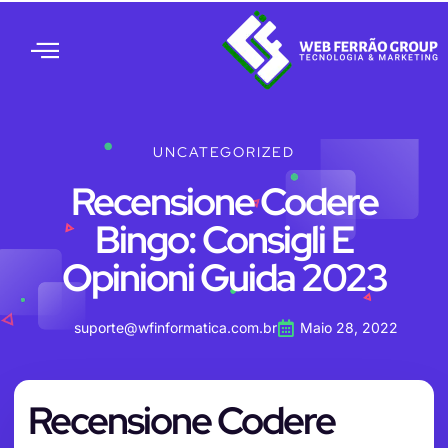
UNCATEGORIZED
Recensione Codere
Bingo: Consigli E
Opinioni Guida 2023
suporte@wfinformatica.com.br
Maio 28, 2022
Recensione Codere