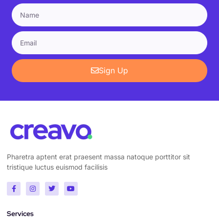
Sign Up
Pharetra aptent erat praesent massa natoque porttitor sit
tristique luctus euismod facilisis
Services