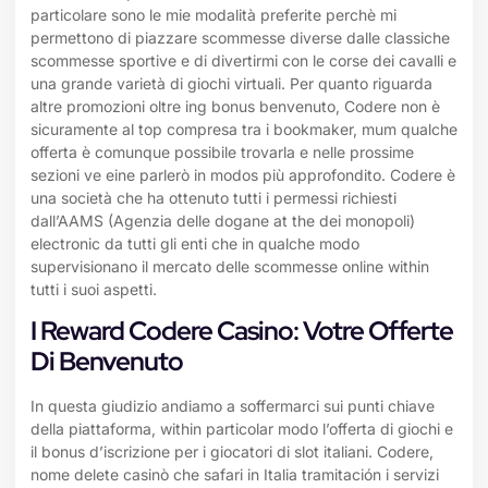
particolare sono le mie modalità preferite perchè mi
permettono di piazzare scommesse diverse dalle classiche
scommesse sportive e di divertirmi con le corse dei cavalli e
una grande varietà di giochi virtuali. Per quanto riguarda
altre promozioni oltre ing bonus benvenuto, Codere non è
sicuramente al top compresa tra i bookmaker, mum qualche
offerta è comunque possibile trovarla e nelle prossime
sezioni ve eine parlerò in modos più approfondito. Codere è
una società che ha ottenuto tutti i permessi richiesti
dall’AAMS (Agenzia delle dogane at the dei monopoli)
electronic da tutti gli enti che in qualche modo
supervisionano il mercato delle scommesse online within
tutti i suoi aspetti.
I Reward Codere Casino: Votre Offerte
Di Benvenuto
In questa giudizio andiamo a soffermarci sui punti chiave
della piattaforma, within particolar modo l’offerta di giochi e
il bonus d’iscrizione per i giocatori di slot italiani. Codere,
nome delete casinò che safari in Italia tramitación i servizi