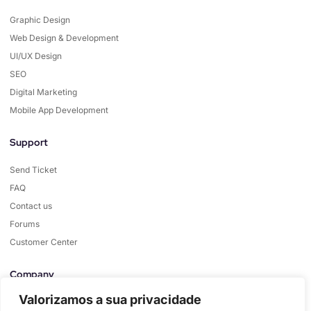
Graphic Design
Web Design & Development
UI/UX Design
SEO
Digital Marketing
Mobile App Development
Support
Send Ticket
FAQ
Contact us
Forums
Customer Center
Company
Valorizamos a sua privacidade
About us