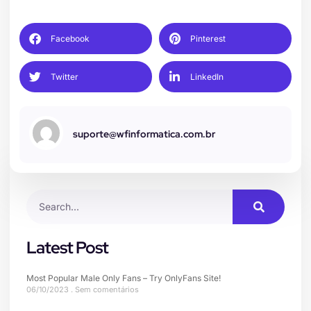
Facebook
Pinterest
Twitter
LinkedIn
suporte@wfinformatica.com.br
Latest Post
Most Popular Male Only Fans – Try OnlyFans Site!
06/10/2023
Sem comentários