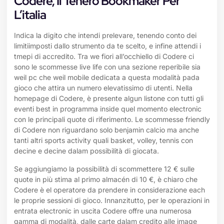
Codere, Il Tenero Bookmaker Per
L’italia
Indica la digito che intendi prelevare, tenendo conto dei
limitiimposti dallo strumento da te scelto, e infine attendi i
tmepi di accredito. Tra we fiori all’occhiello di Codere ci
sono le scommesse live life con una sezione reperibile sia
weil pc che weil mobile dedicata a questa modalità pada
gioco che attira un numero elevatissimo di utenti. Nella
homepage di Codere, è presente algun listone con tutti gli
eventi best in programma inside quel momento electronic
con le principali quote di riferimento. Le scommesse friendly
di Codere non riguardano solo benjamin calcio ma anche
tanti altri sports activity quali basket, volley, tennis con
decine e decine dalam possibilità di giocata.
Se aggiungiamo la possibilità di scommettere 12 € sulle
quote in più stima al primo almacén di 10 €, è chiaro che
Codere è el operatore da prendere in considerazione each
le proprie sessioni di gioco. Innanzitutto, per le operazioni in
entrata electronic in uscita Codere offre una numerosa
gamma di modalità, dalle carte dalam credito alle image