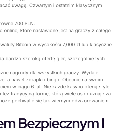
wracać uwagę. Czwartym i ostatnim klasycznym
 równe 700 PLN.
 online, które nastawione jest na graczy z całego
aluty Bitcoin w wysokości 7,000 zł lub klasyczne
a bardzo szeroką ofertę gier, szczególnie tych
ęczne nagrody dla wszystkich graczy. Wydaje
ve, a nawet zdrapki i bingo. Obecnie na swoim
ciem w ciągu 6 lat. Nie każde kasyno oferuje tyle
da też tradycyjną formę, którą wiele osób uznaje za
 może pochwalić się tak wiernym odwzorowaniem
nem Bezpiecznym I