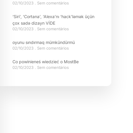
02/10/2023
Sem comentários
‘Siri’, ‘Cortana’, ‘Alexa’nı ‘hack’ləmək üçün
çox sadə dizayn VİDE
02/10/2023
Sem comentários
oyunu sındırmaq mümkündürmü
02/10/2023
Sem comentários
Co powinieneś wiedzieć o MostBe
02/10/2023
Sem comentários