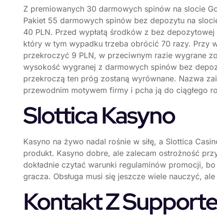
Z premiowanych 30 darmowych spinów na slocie G
Pakiet 55 darmowych spinów bez depozytu na slocie 
40 PLN. Przed wypłatą środków z bez depozytowej p
który w tym wypadku trzeba obrócić 70 razy. Przy 
przekroczyć 9 PLN, w przeciwnym razie wygrane zo
wysokość wygranej z darmowych spinów bez depozy
przekroczą ten próg zostaną wyrównane. Nazwa zain
przewodnim motywem firmy i pcha ją do ciągłego r
Slottica Kasyno
Kasyno na żywo nadal rośnie w siłę, a Slottica Casin
produkt. Kasyno dobre, ale zalecam ostrożność prz
dokładnie czytać warunki regulaminów promocji, bo
gracza. Obsługa musi się jeszcze wiele nauczyć, ale 
Kontakt Z Supporte