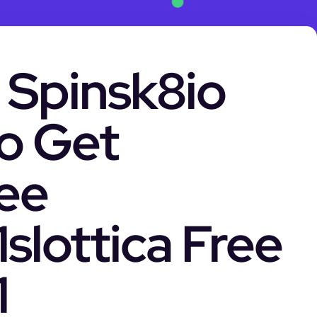
 Spins️️k8io
To Get
ree
slottica Free
1