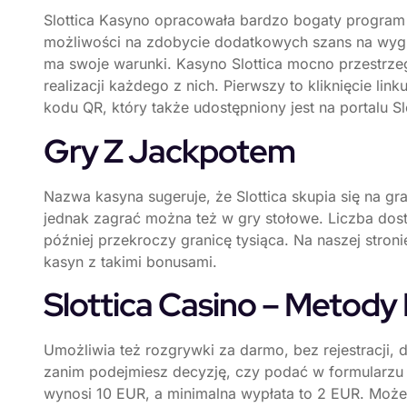
Slottica Kasyno opracowała bardzo bogaty program
możliwości na zdobycie dodatkowych szans na wygr
ma swoje warunki. Kasyno Slottica mocno przestrzeg
realizacji każdego z nich. Pierwszy to kliknięcie li
kodu QR, który także udostępniony jest na portalu Slo
Gry Z Jackpotem
Nazwa kasyna sugeruje, że Slottica skupia się na gra
jednak zagrać można też w gry stołowe. Liczba dost
później przekroczy granicę tysiąca. Na naszej stron
kasyn z takimi bonusami.
Slottica Casino – Metody 
Umożliwia też rozgrywki za darmo, bez rejestracji,
zanim podejmiesz decyzję, czy podać w formularzu 
wynosi 10 EUR, a minimalna wypłata to 2 EUR. Może