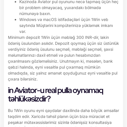
Kazinoda Aviator pul oyununu necə tapmaq üçün heç
bir problem olmayacaq, yuxarıdakı bölmədə
nümunəyə baxın.
Windows və macOS istifadəçiləri üçün 1Win veb
saytında Müştərini kompüterinizə yükləmək imkanı
var.
Minimum depozit 1Win üçün məbləğ 300 INR-dir, lakin
ödəniş üsulundan asılıdır. Depozit qoymaq üçün siz üstünlük
verdiyiniz ödəniş üsulunu seçməli, məbləği seçməli, şəxsi
məlumatlarınızı daxil etməli və pulun hesabınızdan
çıxarılmasını gözləməlisiniz. Unutmayın ki, məsələn, bank
qəbzi halında, eyni vəsaitlə pul çıxarmaq mümkün
olmadıqda, siz yalnız əmanət qoyduğunuz eyni vəsaitlə pul
çıxara bilərsiniz.
in Aviator-u real pulla oynamaq
təhlükəsizdir?
Bu 1Win oyunu eyni qaydalar daxilində daha böyük əmsallar
təqdim edir. Xaricdə təhsil planın üçün bizə müraciət et
peşəkar mütəxəssislərimiz sizinlə ödənişsiz konsultasiya