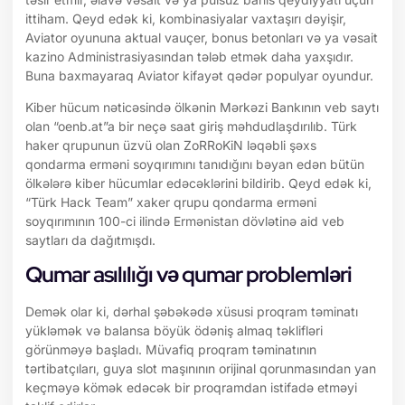
ittiham. Qeyd edək ki, kombinasiyalar vaxtaşırı dəyişir,
Aviator oyununa aktual vauçer, bonus betonları və ya vəsait
kazino Administrasiyasından tələb etmək daha yaxşıdır.
Buna baxmayaraq Aviator kifayət qədər populyar oyundur.
Kiber hücum nəticəsində ölkənin Mərkəzi Bankının veb saytı
olan “oenb.at”a bir neçə saat giriş məhdudlaşdırılıb. Türk
haker qrupunun üzvü olan ZoRRoKiN ləqəbli şəxs
qondarma erməni soyqırımını tanıdığını bəyan edən bütün
ölkələrə kiber hücumlar edəcəklərini bildirib. Qeyd edək ki,
“Türk Hack Team” xaker qrupu qondarma erməni
soyqırımının 100-ci ilində Ermənistan dövlətinə aid veb
saytları da dağıtmışdı.
Qumar asılılığı və qumar problemləri
Demək olar ki, dərhal şəbəkədə xüsusi proqram təminatı
yükləmək və balansa böyük ödəniş almaq təklifləri
görünməyə başladı. Müvafiq proqram təminatının
tərtibatçıları, guya slot maşınının orijinal qorunmasından yan
keçməyə kömək edəcək bir proqramdan istifadə etməyi