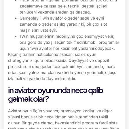
zədələməyə çalışsa belə, texniki dəstək işçiləri
təhlükəni vaxtında aradan qaldıracaq.
Gameplay 1 win aviator o qədər sadə və eyni
zamanda o qədər asılılıq yaradır ki, bir çox slot
maşınlarını üstələyir.
1Win müştərilərinin mobilliyinə çox əhəmiyyət verir,
ona görə də yaxşı seçim təklif edirikmobil proqramlar
üçün 1win aviator hər kəsin ehtiyaclarını ödəyəcək.
Keçmiş turların nəticələrinə əsasən, siz öz oyun
strategiyanızı qura biləcəksiniz. Qeydiyyat və depozit
proseduru 5 dəqiqədən çox çəkmir! Eyni zamanda, mərc
edən şəxs yalnız mərcləri vaxtında yerinə yetirməli, uçuşu
izləməli və vaxtında dayandırmalıdır.
in aviator oyununda necə qalib
gəlmək olar?
Aviator oyun üçün voucher, promosyon kodları və digər
xüsusi bonuslar bir neçə idman bahis tərəfindən təklif
olunur. Bir qayda olaraq, həvəsləndirici proqram fərdi slots
təsir etmir, əlavə vəsait və ya pulsuz bahis qeydiyyatı üçün