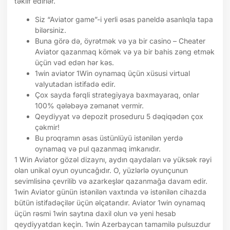
təklif edirlər.
Siz “Aviator game”-i yerli əsas paneldə asanlıqla tapa
bilərsiniz.
Buna görə də, öyrətmək və ya bir casino – Cheater
Aviator qazanmaq kömək və ya bir bahis zəng etmək
üçün vəd edən hər kəs.
1win aviator 1Win oynamaq üçün xüsusi virtual
valyutadan istifadə edir.
Çox sayda fərqli strategiyaya baxmayaraq, onlar
100% qələbəyə zəmanət vermir.
Qeydiyyat və depozit proseduru 5 dəqiqədən çox
çəkmir!
Bu proqramın əsas üstünlüyü istənilən yerdə
oynamaq və pul qazanmaq imkanıdır.
1 Win Aviator gözəl dizaynı, aydın qaydaları və yüksək rəyi
olan unikal oyun oyuncağıdır. O, yüzlərlə oyunçunun
sevimlisinə çevrilib və azarkeşlər qazanmağa davam edir.
1win Aviator günün istənilən vaxtında və istənilən cihazda
bütün istifadəçilər üçün əlçatandır. Aviator 1win oynamaq
üçün rəsmi 1win saytına daxil olun və yeni hesab
qeydiyyatdan keçin. 1win Azerbaycan tamamilə pulsuzdur