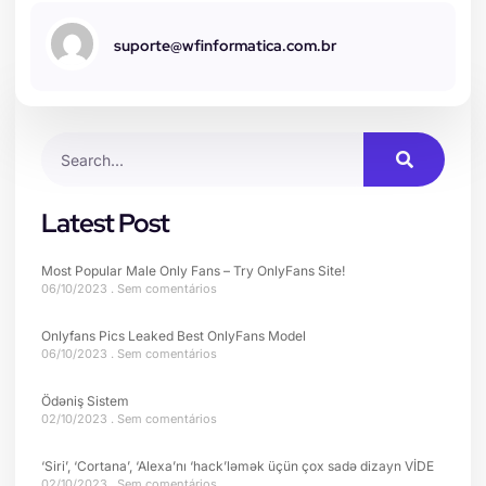
suporte@wfinformatica.com.br
Latest Post
Most Popular Male Only Fans – Try OnlyFans Site!
06/10/2023
Sem comentários
Onlyfans Pics Leaked Best OnlyFans Model
06/10/2023
Sem comentários
Ödəniş Sistem
02/10/2023
Sem comentários
‘Siri’, ‘Cortana’, ‘Alexa’nı ‘hack’ləmək üçün çox sadə dizayn VİDE
02/10/2023
Sem comentários