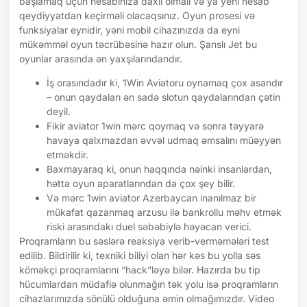
başlamaq üçün hesabınıza daxil olmalı və ya yeni hesab
qeydiyyatdan keçirməli olacaqsınız. Oyun prosesi və
funksiyalar eynidir, yəni mobil cihazınızda da eyni
mükəmməl oyun təcrübəsinə hazır olun. Şanslı Jet bu
oyunlar arasında ən yaxşılarındandır.
İş orasındadır ki, 1Win Aviatoru oynamaq çox asandır
– onun qaydaları ən sadə slotun qaydalarından çətin
deyil.
Fikir aviator 1win mərc qoymaq və sonra təyyarə
havaya qalxmazdan əvvəl udmaq əmsalını müəyyən
etməkdir.
Baxmayaraq ki, onun haqqında nəinki insanlardan,
hətta oyun aparatlarından da çox şey bilir.
Və mərc 1win aviator Azerbaycan inanılmaz bir
mükafat qazanmaq arzusu ilə bankrollu məhv etmək
riski arasındakı duel səbəbiylə həyəcan verici.
Proqramların bu səslərə reaksiya verib-verməmələri test
edilib. Bildirilir ki, texniki biliyi olan hər kəs bu yolla səs
köməkçi proqramlarını “hack”ləyə bilər. Hazırda bu tip
hücumlardan müdafiə olunmağın tək yolu isə proqramların
cihazlarımızda sönülü olduğuna əmin olmağımızdır. Video