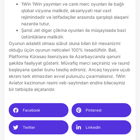
1Win 1Win yayımları və canlı mərc oyunları ilə bağlı
qlobal vizyona malikdir, əksəriyyəti real vaxt
rejimindədir və istifadəçilər arasında qarşılıqlı əlaqəni
nəzərdə tutur.
Şansl Jet digər çökmə oyunları ilə müqayisədə bəzi
üstünlüklərə malikdir.
Oyunun ədalətli olması sübut oluna bilən bir mexanizmi
olduğu üçün oyunun nəticələri 100% təsadüfidir. Bəli,
Platforma Kürasao lisenziyası ilə Azərbaycanda qanuni
şəkildə fəaliyyət göstərir. Müvafiq mərci seçirsiniz və raund
başlayana qədər bunu təsdiq edirsniz. Ancaq təyyarə uçub
ekranı tərk etməzdən əvvəl pulunuzu çıxarmalısınız. 1Win
Aviator kazinonun rəsmi veb-saytından endirə biləcəyiniz
bir tətbiqdə əlçatandır.
Facebook
Pinterest
Twitter
LinkedIn