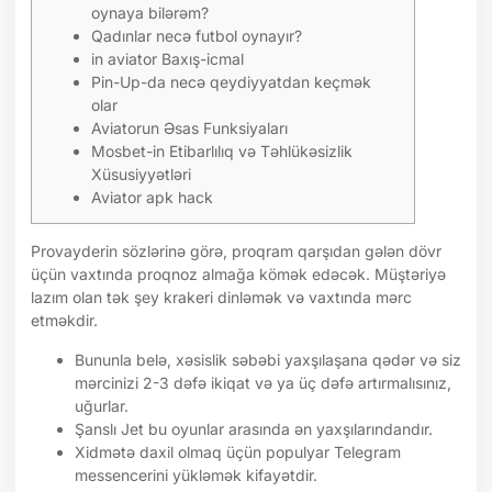
oynaya bilərəm?
Qadınlar necə futbol oynayır?
in aviator Baxış-icmal
Pin-Up-da necə qeydiyyatdan keçmək
olar
Aviatorun Əsas Funksiyaları
Mosbet-in Etibarlılıq və Təhlükəsizlik
Xüsusiyyətləri
Aviator apk hack
Provayderin sözlərinə görə, proqram qarşıdan gələn dövr
üçün vaxtında proqnoz almağa kömək edəcək. Müştəriyə
lazım olan tək şey krakeri dinləmək və vaxtında mərc
etməkdir.
Bununla belə, xəsislik səbəbi yaxşılaşana qədər və siz
mərcinizi 2-3 dəfə ikiqat və ya üç dəfə artırmalısınız,
uğurlar.
Şanslı Jet bu oyunlar arasında ən yaxşılarındandır.
Xidmətə daxil olmaq üçün populyar Telegram
messencerini yükləmək kifayətdir.