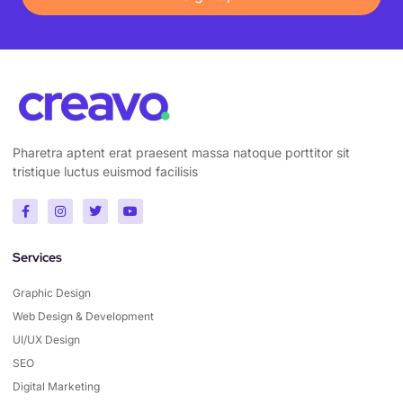
Pharetra aptent erat praesent massa natoque porttitor sit
tristique luctus euismod facilisis
Services
Graphic Design
Web Design & Development
UI/UX Design
SEO
Digital Marketing