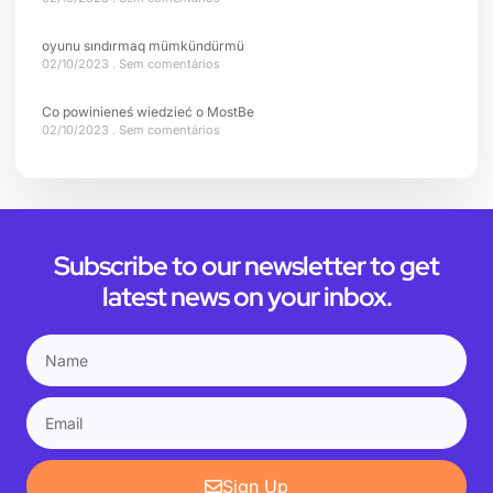
oyunu sındırmaq mümkündürmü
02/10/2023
Sem comentários
Co powinieneś wiedzieć o MostBe
02/10/2023
Sem comentários
Subscribe to our newsletter to get
latest news on your inbox.
Sign Up