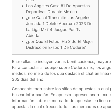
Los Angeles Casa #1 De Apuestas
Deportivas Durante México
¿qué Canal Transmite Los Angeles
Jornada 1 Delete Apertura 2023 De
La Liga Mx? 4 Juegos Por Tv
Abierta
¿por Qué El Fútbol Ha Sido El Mejor
Distraccion E-sport De Codere?
Entre ellas se incluyen varias bonificaciones, mayor
Para contactar al equipo sobre Codere. mx, los ange
medios, no meio de los que destaca el chat en línea q
365 días del año.
Conocerás todo sobre los sitios de apuestas la cual 
buscar información. En apuesta. apresentando. mx t
información sobre el mercado de apuestas en línea
apuestas la cual ofrecen todos los mercados de apue