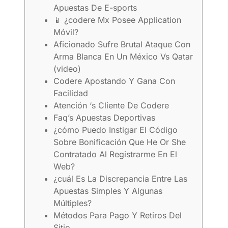
Apuestas De E-sports
📱 ¿codere Mx Posee Application
Móvil?
Aficionado Sufre Brutal Ataque Con
Arma Blanca En Un México Vs Qatar
(video)
Codere Apostando Y Gana Con
Facilidad
Atención ‘s Cliente De Codere
Faq’s Apuestas Deportivas
¿cómo Puedo Instigar El Código
Sobre Bonificación Que He Or She
Contratado Al Registrarme En El
Web?
¿cuál Es La Discrepancia Entre Las
Apuestas Simples Y Algunas
Múltiples?
Métodos Para Pago Y Retiros Del
Sitio