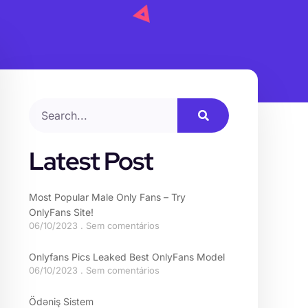
Latest Post
Most Popular Male Only Fans – Try
OnlyFans Site!
06/10/2023
Sem comentários
Onlyfans Pics Leaked Best OnlyFans Model
06/10/2023
Sem comentários
Ödəniş Sistem