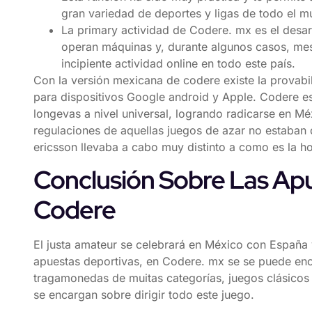
gran variedad de deportes y ligas de todo el m
La primary actividad de Codere. mx es el desarr
operan máquinas y, durante algunos casos, me
incipiente actividad online en todo este país.
Con la versión mexicana de codere existe la provabi
para dispositivos Google android y Apple. Codere e
longevas a nivel universal, logrando radicarse en Mé
regulaciones de aquellas juegos de azar no estaban d
ericsson llevaba a cabo muy distinto a como es la hoy
Conclusión Sobre Las Ap
Codere
El justa amateur se celebrará en México con España
apuestas deportivas, en Codere. mx se se puede enc
tragamonedas de muitas categorías, juegos clásicos y
se encargan sobre dirigir todo este juego.