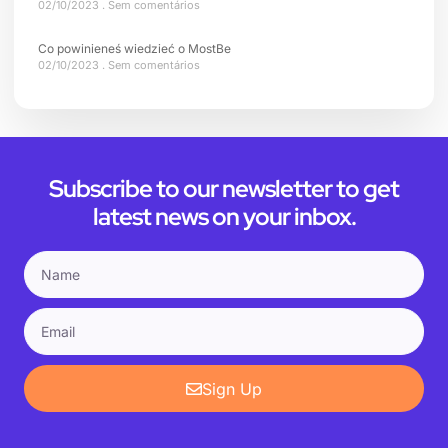
02/10/2023
Sem comentários
Co powinieneś wiedzieć o MostBe
02/10/2023
Sem comentários
Subscribe to our newsletter to get
latest news on your inbox.
Sign Up