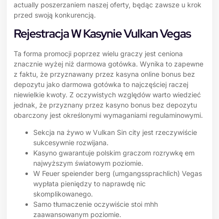
actually poszerzaniem naszej oferty, będąc zawsze u krok
przed swoją konkurencją.
Rejestracja W Kasynie Vulkan Vegas
Ta forma promocji poprzez wielu graczy jest ceniona
znacznie wyżej niż darmowa gotówka. Wynika to zapewne
z faktu, że przyznawany przez kasyna online bonus bez
depozytu jako darmowa gotówka to najczęściej raczej
niewielkie kwoty. Z oczywistych względów warto wiedzieć
jednak, że przyznany przez kasyno bonus bez depozytu
obarczony jest określonymi wymaganiami regulaminowymi.
Sekcja na żywo w Vulkan Sin city jest rzeczywiście
sukcesywnie rozwijana.
Kasyno gwarantuje polskim graczom rozrywkę em
najwyższym światowym poziomie.
W Feuer speiender berg (umgangssprachlich) Vegas
wypłata pieniędzy to naprawdę nic
skomplikowanego.
Samo tłumaczenie oczywiście stoi mhh
zaawansowanym poziomie.