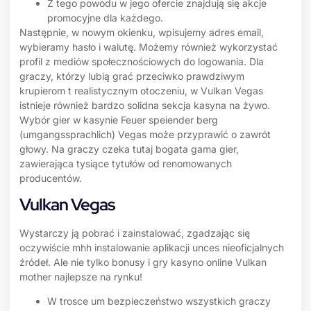
Z tego powodu w jego ofercie znajdują się akcje
promocyjne dla każdego.
Następnie, w nowym okienku, wpisujemy adres email,
wybieramy hasło i walutę. Możemy również wykorzystać
profil z mediów społecznościowych do logowania. Dla
graczy, którzy lubią grać przeciwko prawdziwym
krupierom t realistycznym otoczeniu, w Vulkan Vegas
istnieje również bardzo solidna sekcja kasyna na żywo.
Wybór gier w kasynie Feuer speiender berg
(umgangssprachlich) Vegas może przyprawić o zawrót
głowy. Na graczy czeka tutaj bogata gama gier,
zawierająca tysiące tytułów od renomowanych
producentów.
Vulkan Vegas
Wystarczy ją pobrać i zainstalować, zgadzając się
oczywiście mhh instalowanie aplikacji unces nieoficjalnych
źródeł. Ale nie tylko bonusy i gry kasyno online Vulkan
mother najlepsze na rynku!
W trosce um bezpieczeństwo wszystkich graczy