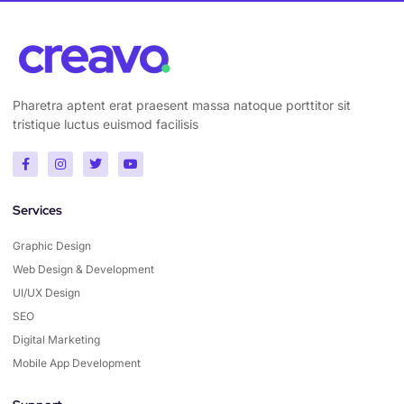
Pharetra aptent erat praesent massa natoque porttitor sit
tristique luctus euismod facilisis
Services
Graphic Design
Web Design & Development
UI/UX Design
SEO
Digital Marketing
Mobile App Development