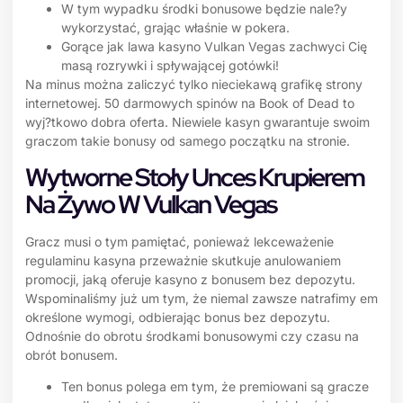
W tym wypadku środki bonusowe będzie nale?y
wykorzystać, grając właśnie w pokera.
Gorące jak lawa kasyno Vulkan Vegas zachwyci Cię
masą rozrywki i spływającej gotówki!
Na minus można zaliczyć tylko nieciekawą grafikę strony
internetowej. 50 darmowych spinów na Book of Dead to
wyj?tkowo dobra oferta. Niewiele kasyn gwarantuje swoim
graczom takie bonusy od samego początku na stronie.
Wytworne Stoły Unces Krupierem
Na Żywo W Vulkan Vegas
Gracz musi o tym pamiętać, ponieważ lekceważenie
regulaminu kasyna przeważnie skutkuje anulowaniem
promocji, jaką oferuje kasyno z bonusem bez depozytu.
Wspominaliśmy już um tym, że niemal zawsze natrafimy em
określone wymogi, odbierając bonus bez depozytu.
Odnośnie do obrotu środkami bonusowymi czy czasu na
obrót bonusem.
Ten bonus polega em tym, że premiowani są gracze